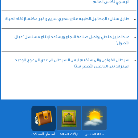
الرسمي لكأس العالم
طارق سنان : المحاليل الطبيه علاج سحري سريع و غير مكلف لإنقاذ الحياة
عبدالعزيز مندني يواصل صناعة النجاح ويستعد لإنتاج مسلسل “عيال
الأصول”
سرطان القولون والمستقيم ليس السرطان المعدي المعوي الوحيد
المتزايد بين البالغين الأصغر سنًا