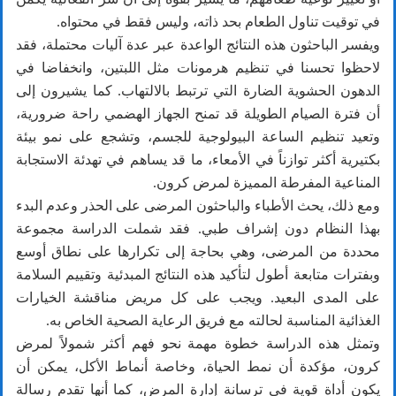
في توقيت تناول الطعام بحد ذاته، وليس فقط في محتواه.
ويفسر الباحثون هذه النتائج الواعدة عبر عدة آليات محتملة، فقد
لاحظوا تحسنا في تنظيم هرمونات مثل اللبتين، وانخفاضا في
الدهون الحشوية الضارة التي ترتبط بالالتهاب. كما يشيرون إلى
أن فترة الصيام الطويلة قد تمنح الجهاز الهضمي راحة ضرورية،
وتعيد تنظيم الساعة البيولوجية للجسم، وتشجع على نمو بيئة
بكتيرية أكثر توازناً في الأمعاء، ما قد يساهم في تهدئة الاستجابة
المناعية المفرطة المميزة لمرض كرون.
ومع ذلك، يحث الأطباء والباحثون المرضى على الحذر وعدم البدء
بهذا النظام دون إشراف طبي. فقد شملت الدراسة مجموعة
محددة من المرضى، وهي بحاجة إلى تكرارها على نطاق أوسع
وبفترات متابعة أطول لتأكيد هذه النتائج المبدئية وتقييم السلامة
على المدى البعيد. ويجب على كل مريض مناقشة الخيارات
الغذائية المناسبة لحالته مع فريق الرعاية الصحية الخاص به.
وتمثل هذه الدراسة خطوة مهمة نحو فهم أكثر شمولاً لمرض
كرون، مؤكدة أن نمط الحياة، وخاصة أنماط الأكل، يمكن أن
يكون أداة قوية في ترسانة إدارة المرض، كما أنها تقدم رسالة