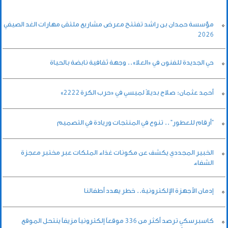
مؤسسة حمدان بن راشد تفتتح معرض مشاريع ملتقى مهارات الغد الصيفي
2026
حي الجديدة للفنون في «العلا».. وجهة ثقافية نابضة بالحياة
أحمد عثمان: صلاح بديلاً لميسي في «حرب الكرة 2222»
"أرقام للعطور" .. تنوع في المنتجات وريادة في التصميم
الخبير المجددي يكشف عن مكونات غذاء الملكات عبر مختبر معجزة
الشفاء
إدمان الأجهزة الإلكترونية.. خطر يهدد أطفالنا
كاسبرسكي ترصد أكثر من 336 موقعاً إلكترونياً مزيفاً ينتحل الموقع