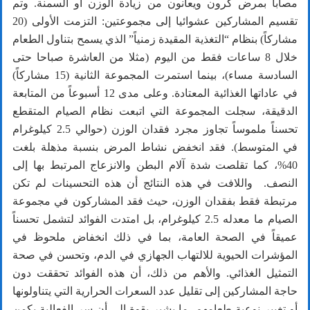
مصاباً بمرض كرون ويعانون من زيادة الوزن أو السمنة. وتم
تقسيم المشاركين عشوائيا إلى مجموعتين: التزمت الأولى (20
مشاركاً) بنظام “التغذية المقيدة زمنياً” الذي يسمح بتناول الطعام
خلال 8 ساعات فقط من اليوم (مثلا من العاشرة صباحا حتى
السادسة مساء)، بينما استمرت المجموعة الثانية (15 مشاركاً)
في عاداتها الغذائية المعتادة. وعلى مدى 12 أسبوعاً من المتابعة
الدقيقة، سجلت المجموعة التي اتبعت نظام الصيام المتقطع
تحسناً ملموساً تجاوز مجرد فقدان الوزن (حوالي 2.5 كيلوغرام
في المتوسط). فقد انخفض نشاط المرض بنسبة مذهلة بلغت
40%، كما تقلصت شدة آلام البطن والانزعاج المرتبط بها إلى
النصف. واللافت في هذه النتائج أن هذه التحسينات لم تكن
مرتبطة فقط بفقدان الوزن، حيث فقد المشاركون في مجموعة
الصيام ما معدله 2.5 كيلوغرام، بل امتدت الفوائد لتشمل تحسناً
عميقاً في الصحة العامة، بما في ذلك انخفاض ملحوظ في
المؤشرات الحيوية للالتهاب الجهازي في الدم، وتحسن في صحة
التمثيل الغذائي. والأهم من ذلك، أن هذه الفوائد تحققت دون
حاجة المشاركين إلى تقليل عدد السعرات الحرارية التي يتناولونها
أو تغيير نوعية طعامهم، ما يشير بقوة إلى أن سر الفعالية يكمن