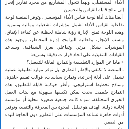
الأداء المستقبلي، وبهذا تتحول المشاريع من مجرد تقارير إنجاز
إلى نتائج قابلة للقياس والتحسين.
أيضا هناك أداة لوحة قياس الأداء المؤسسي، وتوفر المنصة لوحة
تفاعلية لقياس الأداء تشمل مؤشرات تشغيلية ومالية وتنموية،
وهذه اللوحة تمنح الإدارة رؤية شاملة لحظية عن كفاءة الإنفاق،
ونسب الإنجاز، وفعالية البرامج، إدارة المخاطر، ووجود هذه
المؤشرات بشكل مرئي وتفاعلي يعزز الشفافية، ويساعد
القيادات التنفيذية على اتخاذ قرارات دقيقة وسريعة.
< ماذا عن الموارد التطبيقية والنماذج القابلة للتفعيل؟
- المنصة لا تكتفي بالإطار النظري، بل توفر موارد تطبيقية عملية
تشمل على أدلة إجرائية، ونماذج سياسات، قوالب تقييم جاهزة،
ونماذج تخطيط استراتيجي، وأطر حوكمة قابلة للتطبيق، هذه
النماذج صُممت بحيث يمكن تكييفها بسهولة مع بيئات العمل
الخيري المختلفة، سواء كانت جمعية صغيرة محلية أو مؤسسة
إغاثية دولية. الهدف هو تقليل الفجوة بين المعرفة والتنفيذ، وتوفير
أدوات جاهزة تساعد المؤسسات على التطوير دون الحاجة للبدء
من الصفر.