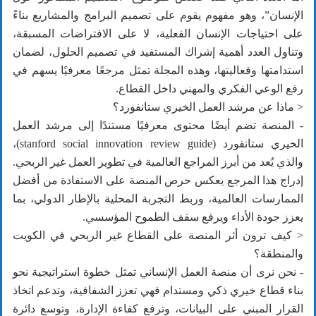
الإنسان”، وهو مفهوم يقوم على تصميم البرامج والمشاريع بناءً
على احتياجات الإنسان الفعلية، لا على الافتراضات المسبقة،
وتناول العدد أهمية إشراك المستفيد في تصميم الحلول، لضمان
استدامتها وفعاليتها، وهذه المجلة تمثل مرجعًا معرفيًا يسهم في
رفع الوعي الفكري والمهني داخل القطاع.
< ماذا عن مرشد العمل الخيري ستانفورد؟
- المنصة تضم أيضًا محتوى معرفيًا مستندًا إلى مرشد العمل
الخيري ستانفورد (stanford social innovation review guide)،
والذي يُعد من أبرز المراجع العالمية في تطوير العمل غير الربحي.
إدراج هذا المرجع يعكس حرص المنصة على الاستفادة من أفضل
الممارسات العالمية، وربط التجربة المحلية بالإطار الدولي، بما
يعزز جودة الأداء ويرفع سقف الطموح المؤسسي.
< كيف ترون أثر المنصة على القطاع غير الربحي في الكويت
والمنطقة؟
- نحن نرى أن منصة العمل الإنساني تمثل خطوة استراتيجية نحو
بناء قطاع خيري ذكي ومستدام فهي تعزز الشفافية، وتدعم اتخاذ
القرار المبني على البيانات، وترفع كفاءة الإدارة، وتوسع دائرة