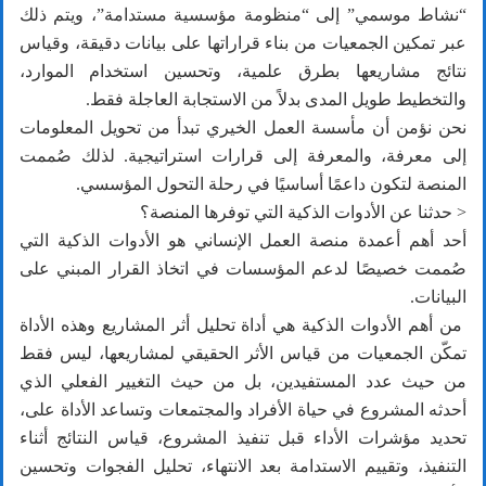
“نشاط موسمي” إلى “منظومة مؤسسية مستدامة”، ويتم ذلك
عبر تمكين الجمعيات من بناء قراراتها على بيانات دقيقة، وقياس
نتائج مشاريعها بطرق علمية، وتحسين استخدام الموارد،
والتخطيط طويل المدى بدلاً من الاستجابة العاجلة فقط.
نحن نؤمن أن مأسسة العمل الخيري تبدأ من تحويل المعلومات
إلى معرفة، والمعرفة إلى قرارات استراتيجية. لذلك صُممت
المنصة لتكون داعمًا أساسيًا في رحلة التحول المؤسسي.
< حدثنا عن الأدوات الذكية التي توفرها المنصة؟
أحد أهم أعمدة منصة العمل الإنساني هو الأدوات الذكية التي
صُممت خصيصًا لدعم المؤسسات في اتخاذ القرار المبني على
البيانات.
من أهم الأدوات الذكية هي أداة تحليل أثر المشاريع وهذه الأداة
تمكّن الجمعيات من قياس الأثر الحقيقي لمشاريعها، ليس فقط
من حيث عدد المستفيدين، بل من حيث التغيير الفعلي الذي
أحدثه المشروع في حياة الأفراد والمجتمعات وتساعد الأداة على،
تحديد مؤشرات الأداء قبل تنفيذ المشروع، قياس النتائج أثناء
التنفيذ، وتقييم الاستدامة بعد الانتهاء، تحليل الفجوات وتحسين