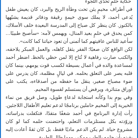
حكاية حلمٍ تحدّى اللجوء
في أطراف مخيمٍ يئن تحت وطأة الريح والبرد، كان يعيش طفل
يُدعى أحمد، لا يملك سوى خيمةٍ رقيقة ودفاتر قديمة يشبّهها
بالكنوز. كان ينظر كل صباح إلى المدرسة البعيدة خلف الأسلاك،
كمن يحدق في حلمٍ بعيد المنال، ويهمس لأمه: «سأصبح طبيبًا…
سأعيد للناس عافيتهم كما أتمنى أن تعود حياتنا كما كانت».
لكن الواقع كان صعبًا؛ الفقر يثقل كاهله، والعمل المبكر يلاحقه،
والكتب صارت رفاهية لا تُتاح إلا لمن حظي بالحظ. اضطر أحمد
لمساعدة والده في أعمال بسيطة لكسب قوت يومهم، بينما كان
قلبه يصر على التعلق بحلمه. في ليالٍ مظلمة، كان يدرس على
ضوء مصباح صغير، ينقل ما حفظه من أصدقاءه، يكتب على
أوراق متناثرة، ويرفض أن يستسلم لقسوة المخيم.
وفي يومٍ بدا وكأنه استجابة لدعاءٍ طويل، وصل فريق من نماء
الخيرية إلى المخيم حاملين برنامجًا لدعم تعليم الأطفال اللاجئين.
رأت إدارة البرنامج في أحمد شغفًا متقدًا، فتكفلت بدراساته،
وزوّدته بكل مستلزمات التعلم، واحتضنت حلمه كما لو كان
مشروع حياة. لم يكن الدعم ماديًا فقط، بل كان ثقةً أعادت إليه
يقينه بأن حلمه بالطب ممكن، مهما طال الطريق.