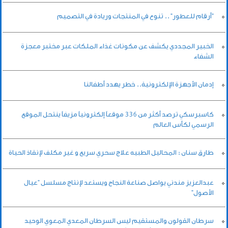
"أرقام للعطور" .. تنوع في المنتجات وريادة في التصميم
الخبير المجددي يكشف عن مكونات غذاء الملكات عبر مختبر معجزة
الشفاء
إدمان الأجهزة الإلكترونية.. خطر يهدد أطفالنا
كاسبرسكي ترصد أكثر من 336 موقعاً إلكترونياً مزيفاً ينتحل الموقع
الرسمي لكأس العالم
طارق سنان : المحاليل الطبيه علاج سحري سريع و غير مكلف لإنقاذ الحياة
عبدالعزيز مندني يواصل صناعة النجاح ويستعد لإنتاج مسلسل “عيال
الأصول”
سرطان القولون والمستقيم ليس السرطان المعدي المعوي الوحيد