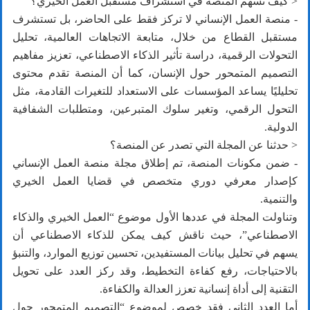
< كيف تسهم المنصة في استشراف مستقبل العمل الخيري؟
- منصة العمل الإنساني لا تركز فقط على الحاضر، بل تستشرف
مستقبل القطاع من خلال، متابعة الاتجاهات العالمية، تحليل
التحولات الرقمية، دراسة تأثير الذكاء الاصطناعي، تعزيز مفاهيم
التصميم المتمحور حول الإنسان، كما أن المنصة تقدم محتوى
تحليليًا يساعد المؤسسات على الاستعداد للتغيرات القادمة، مثل
التحول الرقمي، وتغير سلوك المتبرعين، ومتطلبات الشفافية
الدولية.
< حدثنا عن المجلة التي تصدر عن المنصة؟
- ضمن مكونات المنصة، تم إطلاق مجلة منصة العمل الإنساني
كإصدار معرفي دوري متخصص في قضايا العمل الخيري
والتنمية.
وتناولت المجلة في عددها الأول موضوع “العمل الخيري والذكاء
الاصطناعي”، حيث ناقش كيف يمكن للذكاء الاصطناعي أن
يسهم في تحليل بيانات المستفيدين، تحسين توزيع الموارد، والتنبؤ
بالاحتياجات، رفع كفاءة التخطيط، وقد ركز العدد على تحويل
التقنية إلى أداة إنسانية تعزز العدالة والكفاءة.
أما العدد الثاني فقد خصص لموضوع “التصميم المتمحور حول