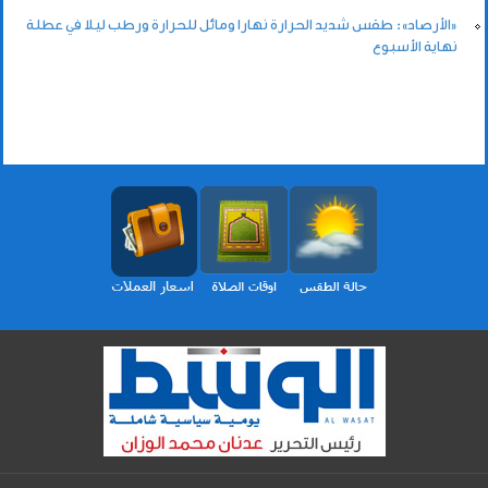
«الأرصاد»: طقس شديد الحرارة نهارا ومائل للحرارة ورطب ليلا في عطلة
نهاية الأسبوع