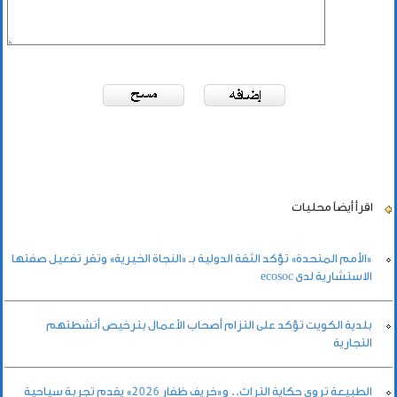
اقرأ أيضاً
محليات
«الأمم المتحدة» تؤكد الثقة الدولية بـ «النجاة الخيرية» وتقر تفعيل صفتها
الاستشارية لدى ecosoc
بلدية الكويت تؤكد على التزام أصحاب الأعمال بترخيص أنشطتهم
التجارية
الطبيعة تروي حكاية التراث.. و«خريف ظفار 2026» يقدم تجربة سياحية