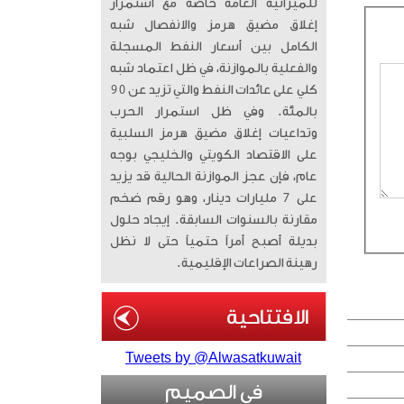
للميزانية العامة خاصة مع استمرار
إغلاق مضيق هرمز والانفصال شبه
الكامل بين أسعار النفط المسجلة
والفعلية بالموازنة، في ظل اعتماد شبه
كلي على عائدات النفط والتي تزيد عن 90
بالمئة. وفي ظل استمرار الحرب
وتداعيات إغلاق مضيق هرمز السلبية
على الاقتصاد الكويتي والخليجي بوجه
عام، فإن عجز الموازنة الحالية قد يزيد
على 7 مليارات دينار، وهو رقم ضخم
مقارنة بالسنوات السابقة. إيجاد حلول
بديلة أصبح أمراً حتمياً حتى لا نظل
رهينة الصراعات الإقليمية.
Tweets by @Alwasatkuwait
في الصميم