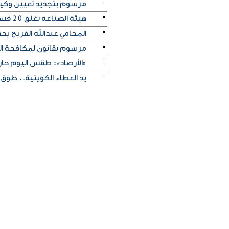
مرسوم بتجديد تعيين وكيل وزا
هيئة الصناعة تغلق 20 قسيمة صناعية لارتكابها مخالفات متنوعة
المحامي عبدالله الفريح يح
مرسوم بقانون لمكافحة التستر التجاري: الحبس
«الأرصاد»: طقس اليوم حار 
يد العطاء الكويتية.. طوق 