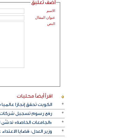
أضف تعليق
الاسم
عنوان المقال
النص
اقرأ أيضاً
محليات
الكويت تحقق إنجازا عالميا في بينالي fiap الدولي للتصو
رفع رسوم تسجيل شركات نظ
«الجامعات الخاصة» تدشّن 
وزير العدل: قضايا الاعتداء على النفس تنخفض .2