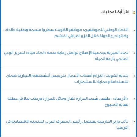
اقرأ أيضاً
محليات
الاتحاد الوطني للموظفين: موظفو الكويت سطروا ملحمة وطنية خالدة..
وكانوا درع الدولة خلال الغزو العراقي الغاشم
نماء الخيرية بجمعية الإصلاح تواصل رعاية منحة «الماء حياة» لتعزيز الوعي
العالمي بأزمة المياه
بلدية الكويت: التزام أصحاب الأعمال بترخيص أنشطتهم التجارية ضمان
للاستدامة وحماية للاستثمارات
«الأرصاد»: طقس شديد الحرارة نهارا ومائل للحرارة ورطب ليلا في عطلة
نهاية الأسبوع
نائب وزير الخارجية يستقبل رئيس المصرف العربي للتنمية الاقتصادية في
أفريقيا