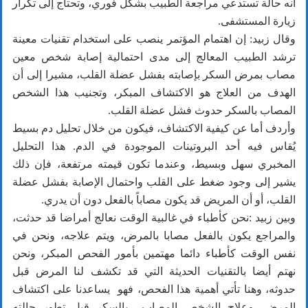
أنه حالة تستدعي مراجعة الطبيب بشكل فوري، وتحتاج إلى تكرار
زيارة المستشفى.
وقال زبيد: إن اهتمام المؤتمر ينصب على استخدام تقنيات معينة
ترشد الطبيب المعالج إلى مدى احتمالية إصابة شخص معين
مصاب بمرض السكر بإصابته بفشل عضلة القلب، مشيرا إلى أن
الهدف من العلاج هو الاكتشاف المبكر، وتجنيب هذا الشخص
المصاب بالسكر حدوث فشل عضلة القلب.
وأردف أما عن كيفية الاكتشاف، فيكون من خلال تحليل دم بسيط
يُقاس فيه أحد البروتينات الموجودة في الدم. هذا التحليل
المخبري سهل وبسيط، وعندما تكون قيمته مرتفعة، فإن ذلك
يشير إلى وجود ضغط على القلب واحتمال الإصابة بفشل عضلة
القلب، أو أن المريض قد يكون مصاباً بالفعل دون أن يدري.
وبين زبيد :نحن كأطباء في غالبية الوقت نعالج أمراضا قد حدثت،
والمراجع يكون بالفعل مصابا بالمرض، ويتم علاجه، ونحن في
نفس الوقت كأطباء دائما مهتمين بأمور الفحص المبكر، ونحن
نهتم أيضا بالتقنيات الحديثة التي قد تكشف لنا المرض قبل
حدوثه، وهنا تأتي أهمية هذا الفحص، فهو يساعدنا على اكتشاف
المرض، وعلاج الشخص المصاب بالسكر قبل تطور حالته