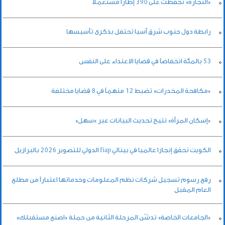
«التجارة» تحفظت على 390 إطاراً مستعملاً
رابطة دول جنوب شرق آسيا تحتفل بذكرى تأسيسها
53 بالمئة انخفاضاً في قضايا الاعتداء على النفس
«مكافحة المخدرات» تضبط 12 متهماً في 8 قضايا مختلفة
«إسكان المرأة» تتيح تحديث البيانات عبر «سهل»
الكويت تحقق إنجازا عالميا في بينالي fiap الدولي للتصوير 2026 بالبرازيل
رفع رسوم تسجيل شركات نظم المعلومات وخدماتها اعتباراً من مطلع
العام المقبل
«الجامعات الخاصة» تدشّن المرحلة الثانية من حملة «اصنع مستقبلك»