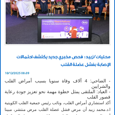
محليات / زبيد: فحص مخبري جديد يكتشف احتمالات
الإصابة بفشل عضلة القلب
10/12/2025 08:09
- الضاحي: 4 آلاف وفاة سنويا بسبب أمراض القلب
والشرايين
- العياد: الملتقى يمثل خطوة مهمة نحو تعزيز جودة رعاية
قصور القلب
أكد استشاري أمراض القلب، ونائب رئيس جمعية القلب الكويتية
ا.د.محمد زبيد أن مرض فشل عضلة القلب مرض منتشر، مبينا