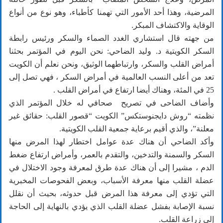
المرضية، وهذا أحد الأمور التي تهمنا كأطباء، وهو نوع من أنواع
الوقاية والاكتشاف المبكر.
من جهته قال استشاري الغدد الصماء والسكر ورئيس رابطة
السكر الكويتية د. وليد الضاحي: نحن اليوم في المؤتمر بحثنا
أمراض القلب والسكر، وارتباطهما الوثيق، ونحن نعلم أن الكويت
تعد من أعلى النسب العالمية في أمراض السكر ، فهي تصل إلى
25 في المئة، وهناك أيضا ارتفاع في أمراض القلب .
وأضاف الضاحى في تصريح صحافي له خلال المؤتمر الذي
نظمته “روش دايجنوستكس” الكويت “قصور القلب: حقائق غير
معلنة”، والذي أقيم برعاية جمعية القلب الكويتية.
وأكد الضاحي أن هناك عدة عوامل اختطار لهذا المرض منها
السكر والسمنة والتدخين، والتقدم بالعمر، وأمراض ارتفاع ضغط
الدم ، مشيرا إلى أن هناك عدة طرق لمعرفة وجود الاختلال في
عضلة القلب منها معرفة الأسباب، وبعض الفحوصات المخبرية
التي تؤدي إلى معرفة هذا المرض قبل حدوثه، بحيث أن نقلل
نسبة الإصابة بفشل عضلة القلب الذي يؤدي بالنهاية إلى الحاجة
إلى زراعة القلب.