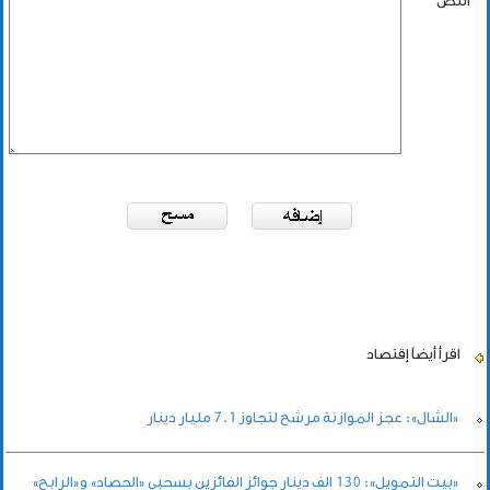
النص
اقرأ أيضاً
إقتصاد
«الشال»: عجز الموازنة مرشح لتجاوز 7.1 مليار دينار
«بيت التمويل»: 130 الف دينار جوائز الفائزين بسحبى «الحصاد» و«الرابح»