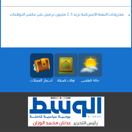
مخزونات النفط الأميركية تزيد 2.5 مليون برميل على عكس التوقعات