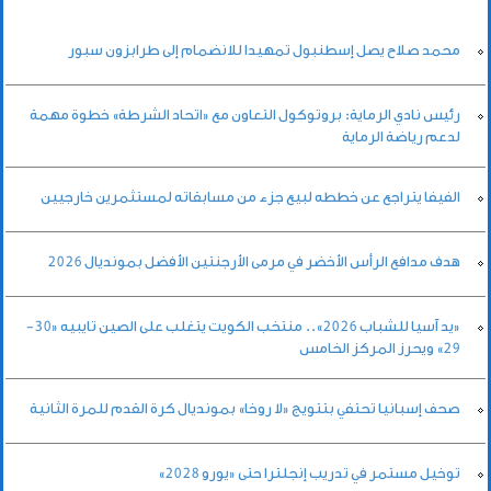
محمد صلاح يصل إسطنبول تمهيدا للانضمام إلى طرابزون سبور
رئيس نادي الرماية: بروتوكول التعاون مع «اتحاد الشرطة» خطوة مهمة
لدعم رياضة الرماية
الفيفا يتراجع عن خططه لبيع جزء من مسابقاته لمستثمرين خارجيين
هدف مدافع الرأس الأخضر في مرمى الأرجنتين الأفضل بمونديال 2026
«يد آسيا للشباب 2026».. منتخب الكويت يتغلب على الصين تايبيه «30-
29» ويحرز المركز الخامس
صحف إسبانيا تحتفي بتتويج «لا روخا» بمونديال كرة القدم للمرة الثانية
توخيل مستمر في تدريب إنجلترا حتى «يورو 2028»