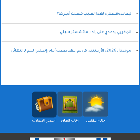
ليفاندوفسكي: لهذا السبب فضلت أميركا؟
المغربي بوعدي على رادار مانشستر سيتي
مونديال 2026: الأرجنتين في مواجهة صعبة أمام إنجلترا لبلوغ النهائي