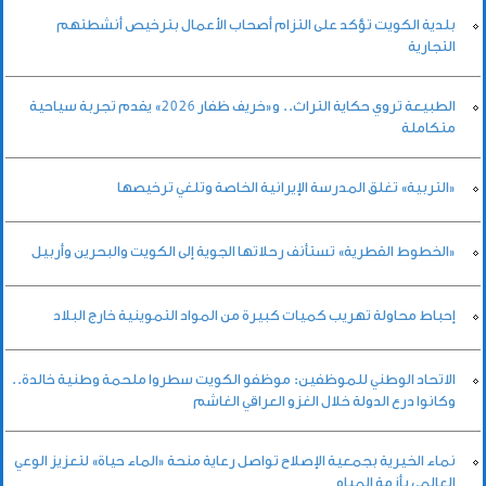
بلدية الكويت تؤكد على التزام أصحاب الأعمال بترخيص أنشطتهم
التجارية
الطبيعة تروي حكاية التراث.. و«خريف ظفار 2026» يقدم تجربة سياحية
متكاملة
«التربية» تغلق المدرسة الإيرانية الخاصة وتلغي ترخيصها
«الخطوط القطرية» تستأنف رحلاتها الجوية إلى الكويت والبحرين وأربيل
إحباط محاولة تهريب كميات كبيرة من المواد التموينية خارج البلاد
الاتحاد الوطني للموظفين: موظفو الكويت سطروا ملحمة وطنية خالدة..
وكانوا درع الدولة خلال الغزو العراقي الغاشم
نماء الخيرية بجمعية الإصلاح تواصل رعاية منحة «الماء حياة» لتعزيز الوعي
العالمي بأزمة المياه