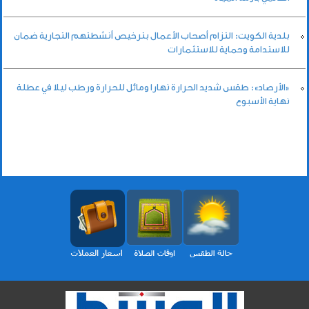
بلدية الكويت: التزام أصحاب الأعمال بترخيص أنشطتهم التجارية ضمان
للاستدامة وحماية للاستثمارات
«الأرصاد»: طقس شديد الحرارة نهارا ومائل للحرارة ورطب ليلا في عطلة
نهاية الأسبوع