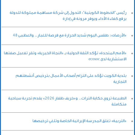
رئيس "الخطوط الكويتية": التحول إلى شركة مساهمة مملوكة للدولة
يرفع كفاءة الأداء ويوفر مرونة في إدارة
«الأرصاد»: طقس اليوم شديد الحرارة مع فرصة للغبار.. والعظمى 48
«الأمم المتحدة» تؤكد الثقة الدولية بـ «النجاة الخيرية» وتقر تفعيل صفتها
الاستشارية لدى ecosoc
بلدية الكويت تؤكد على التزام أصحاب الأعمال بترخيص أنشطتهم
التجارية
الطبيعة تروي حكاية التراث.. و«خريف ظفار 2026» يقدم تجربة سياحية
متكاملة
«التربية» تغلق المدرسة الإيرانية الخاصة وتلغي ترخيصها