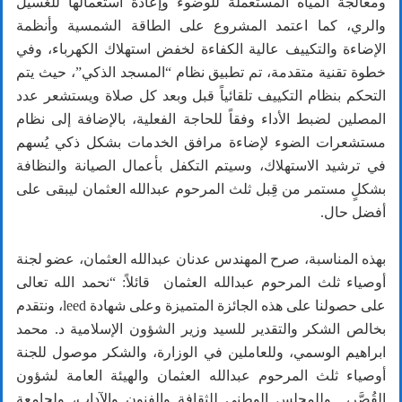
ومعالجة المياه المستعملة للوضوء وإعادة استعمالها للغسيل
والري، كما اعتمد المشروع على الطاقة الشمسية وأنظمة
الإضاءة والتكييف عالية الكفاءة لخفض استهلاك الكهرباء، وفي
خطوة تقنية متقدمة، تم تطبيق نظام “المسجد الذكي”، حيث يتم
التحكم بنظام التكييف تلقائياً قبل وبعد كل صلاة ويستشعر عدد
المصلين لضبط الأداء وفقاً للحاجة الفعلية، بالإضافة إلى نظام
مستشعرات الضوء لإضاءة مرافق الخدمات بشكل ذكي يُسهم
في ترشيد الاستهلاك، وسيتم التكفل بأعمال الصيانة والنظافة
بشكلٍ مستمر من قِبل ثلث المرحوم عبدالله العثمان ليبقى على
أفضل حال.
بهذه المناسبة، صرح المهندس عدنان عبدالله العثمان، عضو لجنة
أوصياء ثلث المرحوم عبدالله العثمان قائلاً: “نحمد الله تعالى
على حصولنا على هذه الجائزة المتميزة وعلى شهادة leed، ونتقدم
بخالص الشكر والتقدير للسيد وزير الشؤون الإسلامية د. محمد
ابراهيم الوسمي، وللعاملين في الوزارة، والشكر موصول للجنة
أوصياء ثلث المرحوم عبدالله العثمان والهيئة العامة لشؤون
القُصَّر، وللمجلس الوطني للثقافة والفنون والآداب، ولجامعة