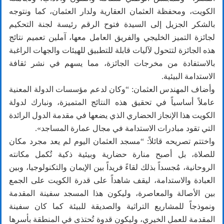
الكويت، ومحفظة العثمان العقارية ولدار العثمان، كما ونتوجه
بالشكر الجزيل إلى السيدة فتوح الرقم رئيسة لجنة التحكيم
لجائزة التميز الخليجي والفريق العامل معها، آملين تعميم نتائج
هذه الجائزة لتتحول لآليات قابلة للتطبيق للهيئات والجهات الراغبة
بالاستفادة من مخرجات الجائزة، مما يسهم في نشر ثقافة
الاستدامة البيئية.
وأضاف المهندس العثمان: “وكان لدعم مؤسسات الدولة المعنية
عاملاً أساسياً في تحقيق هذه النتائج المتميزة، ونبارك لدولة
الكويت هذا الإنجاز الحضاري الذي يضعها في مقدمة الدول الرائدة
التي تقود مبادرات الاستدامة في مجال عمارة المساجد».
واختتم تصريحه قائلاً: “مسجد العثمان اليوم لم يعد مجرد مكان
للصلاة، بل أصبح منارة حضارية وبيئية ذكية تُكمل مكانته
الروحانية، مُجسداً بذلك لقاءً فريداً بين الإيمان والتكنولوجيا، وبين
العبادة والاستدامة، ليقف شاهداً على قدرة الكويت على الجمع
بين الأصالة والمعاصرة، وليكون هذا المسجد سفينة المقدمة
ونموذجاً للمشاريع التراثية والصديقة للبيئة كما كان سفينة
المقدمة للعمل الخيري، وليكون قدوة تُحتذى في المنطقة بأسرها