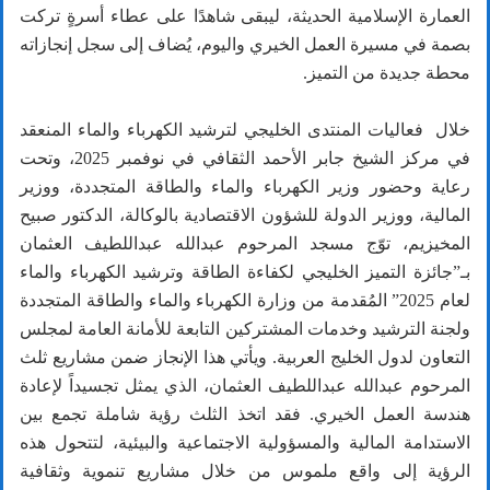
العمارة الإسلامية الحديثة، ليبقى شاهدًا على عطاء أسرةٍ تركت
بصمة في مسيرة العمل الخيري واليوم، يُضاف إلى سجل إنجازاته
محطة جديدة من التميز.
خلال فعاليات المنتدى الخليجي لترشيد الكهرباء والماء المنعقد
في مركز الشيخ جابر الأحمد الثقافي في نوفمبر 2025، وتحت
رعاية وحضور وزير الكهرباء والماء والطاقة المتجددة، ووزير
المالية، ووزير الدولة للشؤون الاقتصادية بالوكالة، الدكتور صبيح
المخيزيم، توّج مسجد المرحوم عبدالله عبداللطيف العثمان
بـ”جائزة التميز الخليجي لكفاءة الطاقة وترشيد الكهرباء والماء
لعام 2025” المُقدمة من وزارة الكهرباء والماء والطاقة المتجددة
ولجنة الترشيد وخدمات المشتركين التابعة للأمانة العامة لمجلس
التعاون لدول الخليج العربية. ويأتي هذا الإنجاز ضمن مشاريع ثلث
المرحوم عبدالله عبداللطيف العثمان، الذي يمثل تجسيداً لإعادة
هندسة العمل الخيري. فقد اتخذ الثلث رؤية شاملة تجمع بين
الاستدامة المالية والمسؤولية الاجتماعية والبيئية، لتتحول هذه
الرؤية إلى واقع ملموس من خلال مشاريع تنموية وثقافية