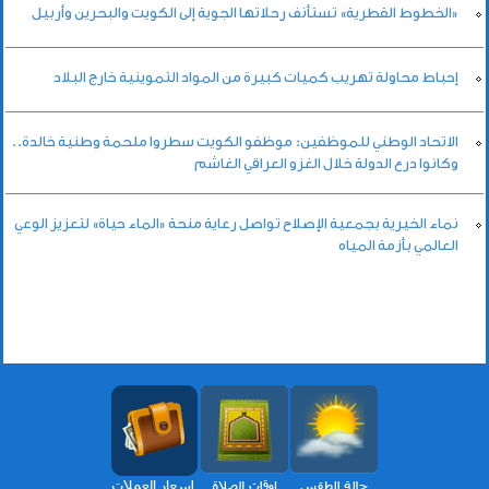
«الخطوط القطرية» تستأنف رحلاتها الجوية إلى الكويت والبحرين وأربيل
إحباط محاولة تهريب كميات كبيرة من المواد التموينية خارج البلاد
الاتحاد الوطني للموظفين: موظفو الكويت سطروا ملحمة وطنية خالدة..
وكانوا درع الدولة خلال الغزو العراقي الغاشم
نماء الخيرية بجمعية الإصلاح تواصل رعاية منحة «الماء حياة» لتعزيز الوعي
العالمي بأزمة المياه