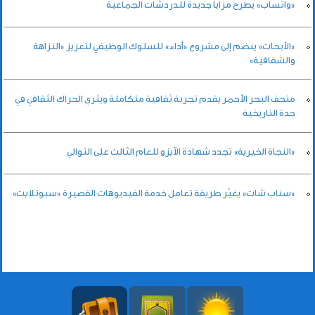
«واتساب» يطرح مزايا جديدة للدردشات الجماعية
«الأبحاث» ينضم إلى مشروع «أداء» للسلوك الوظيفي لتعزيز «النزاهة
والشفافية»
متحف البحر الأحمر يقدم تجربة ثقافية متكاملة ويثري الحراك الثقافي في
جدة التاريخية
«النجاة الخيرية» تجدد شهادة الآيزو للعام الثالث على التوالي
«سناب شات» يغيّر طريقة تعامل خدمة الفيديوهات القصيرة «سبوتلايت»