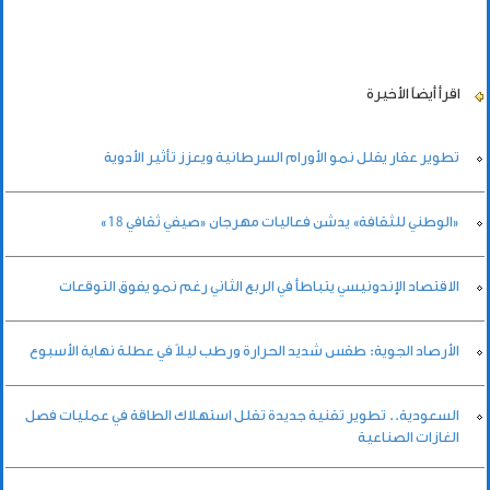
اقرأ أيضاً
الأخيرة
تطوير عقار يقلل نمو الأورام السرطانية ويعزز تأثير الأدوية
«الوطني للثقافة» يدشن فعاليات مهرجان «صيفي ثقافي 18»
الاقتصاد الإندونيسي يتباطأ في الربع الثاني رغم نمو يفوق التوقعات
الأرصاد الجوية: طقس شديد الحرارة ورطب ليلاً في عطلة نهاية الأسبوع
السعودية.. تطوير تقنية جديدة تقلل استهلاك الطاقة في عمليات فصل
الغازات الصناعية