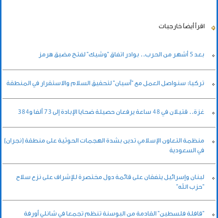
اقرأ أيضاً
خارجيات
بعد 5 أشهر من الحرب.. بوادر اتفاق "وشيك" لفتح مضيق هرمز
تركيا: سنواصل العمل مع "آسيان" لتحقيق السلام والاستقرار في المنطقة
غزة.. قتيلان في 48 ساعة يرفعان حصيلة ضحايا الإبادة إلى 73 ألفا و384
منظمة التعاون الإسلامي تدين بشدة الهجمات الحوثية على منطقة (نجران)
في السعودية
لبنان وإسرائيل يتفقان على قائمة دول مختصرة للإشراف على نزع سلاح
"حزب الله"
"قافلة فلسطين" القادمة من البوسنة تنظم تجمعا في شانلي أورفة