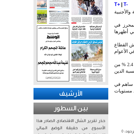
T+
|
T-
والأجنبية
لمحرز في
تي أظهرها
ليمية وانتعاش القطاع
م التجارة مع سوريا والعراق، على أن يصل إلى ما نسبته 3 % و3.1 % في الأعوام
وعلى صعيد مؤشرات المالية العامة، توقعت الوكالة انخفاض عجز الموازنة المجمع ليصل إلى ما نسبته 2.4 % من
كالة أن تنخفض نسبة الدين
ي ساهم في
ات التضخم، حيث تتوقع الوكالة أن تبقى معدلات التضخم في عام 2025 عند مستويات
الأرشيف
بين السطور
حذر تقرير الشال الاقتصادي الصادر هذا
الأسبوع من حقيقة الوضع المالي
دود: 0