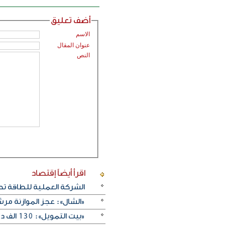
أضف تعليق
الاسم
عنوان المقال
النص
اقرأ أيضاً
إقتصاد
الشركة العملية للطاقة تحقق 4.4 مليون دينار أرباحا صافية في ال
«الشال»: عجز الموازنة مرشح لتجاوز .1
«بيت التمويل»: 130 الف دينار جوائز الفائزين بسحبى «الحصاد» و«الرابح»