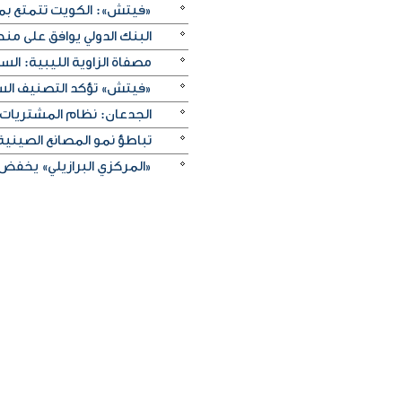
«فيتش»: الكويت تتمتع بم
البنك الدولي يوافق على منحة لسوريا 
مصفاة الزاوية الليبية: ا
«فيتش» تؤكد التصنيف السيادي للكويت عند
الجدعان: نظام المشتريات 
تباطؤ نمو المصانع الصيني
«المركزي البرازيلي» يخفض الفائدة بـ25 نقطة أسا