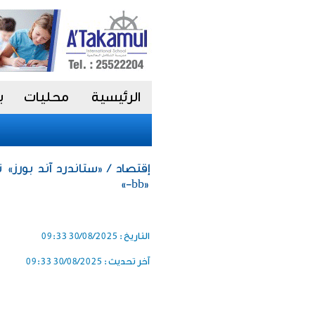
الرئيسية
محليات
ب
إقتصاد / «ستاندرد آند بورز» ت
«bb-»
التاريخ :
30/08/2025 09:33
آخر تحديث :
30/08/2025 09:33