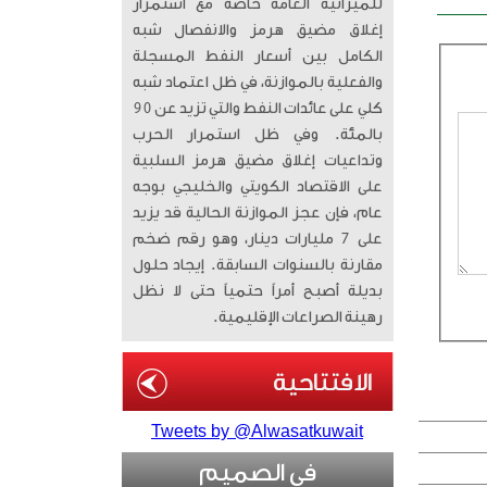
للميزانية العامة خاصة مع استمرار
إغلاق مضيق هرمز والانفصال شبه
الكامل بين أسعار النفط المسجلة
والفعلية بالموازنة، في ظل اعتماد شبه
كلي على عائدات النفط والتي تزيد عن 90
بالمئة. وفي ظل استمرار الحرب
وتداعيات إغلاق مضيق هرمز السلبية
على الاقتصاد الكويتي والخليجي بوجه
عام، فإن عجز الموازنة الحالية قد يزيد
على 7 مليارات دينار، وهو رقم ضخم
مقارنة بالسنوات السابقة. إيجاد حلول
بديلة أصبح أمراً حتمياً حتى لا نظل
رهينة الصراعات الإقليمية.
Tweets by @Alwasatkuwait
في الصميم