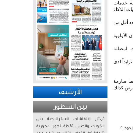
لة خدمات
ات الذكاء
دد أقل من
 الأولوية
 المضللة
زايداً لدى
 ضوابط صارمة
يفرض كذلك
الأرشيف
بين السطور
تُمثّل الاتفاقيات الاستراتيجية بين
الكويت والصين نقطة تحول محورية
دود: 0