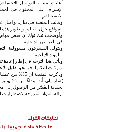
أعلنت منصة التواصل الاجتماعي
الإشراف على المحتوى في المملكة 
الاصطناعي.
وقالت المنصة في بيان: نواصل عملي
المواقع حول العالم، وتطوير هذه ا
وأوضحت تيك توك أن بعض مهام ال
في العروض الداخلية.
ويتولى المشرفون مسؤولية التصد
والمواد الإباحية.
ويأتي هذا التوجه في إطار إعادة تن
شركات التكنولوجيا نحو تقليل الاع
وذكرت المنصة أن 85% من عمليات إزالة المحتويات المخالفة لقواعدها تُنفذ تلقائياً عبر الأنظمة الآلية.
يُشار إل
لحماية القُصّر من الوصول إلى م
إزالة المواد المروجة لاضطرابات الأ
تعليقات القراء
ملاحظة هامة: جميع الارا