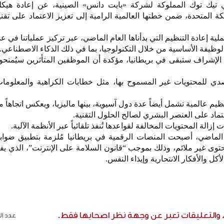
 تيك توك المملوكة لشركة «بايت دانس» الصينية، عن إعادة هيك
المتحدة، ضمن خطتها العالمية الرامية إلى تعزيز الاعتماد على تقني
ة إعادة التنظيم التي بدأناها العام الماضي، عبر تركيز عملياتنا في ع
لوظيفة الأساسية من خلال التكنولوجيا، بما في ذلك الذكاء الاصطناعي.
إشراف ستبقى في بريطانيا، مؤكدة أن الموظفين المتأثرين سيُمنحون
ي للمحتويات غير المسموح بها، مثل خطابات الكراهية والمعلومات
ظيم عالمية تشمل أيضاً عدة دول آسيوية، بينها ماليزيا، ويعكس اتجاهاً مت
تماد على العنصر البشري لصالح الحلول التقنية.
ى أنه ابتداءً من 25 يوليو الماضي، أصبحت المنصات الرقمية في بريطانيا مُلزمة بتطبيق
حتوى غير ملائم، وذلك بموجب “قانون السلامة على الإنترنت”، الذي 
كل والأفكار الانتحارية وإيذاء النفس.
ء والتعليقات تعبر عن وجهة نظر اصحابها فقط.
عدد الر