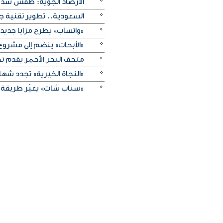
الأرصاد الجوية: طقس شديد 
السعودية.. تطوير تقنية ج
«واتساب» يطرح مزايا جديد
«الأبحاث» ينضم إلى مشروع 
متحف البحر الأحمر يقدم تج
«النجاة الخيرية» تجدد شهادة
«سناب شات» يغيّر طريقة 