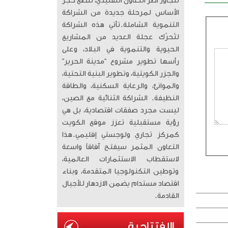
تتجاوز أطر التعاون التقليدي، لتضع حجر
الأساس لمرحلة جديدة من الشراكة
التنموية الشاملة. ​تأتي هذه الشراكة
لتُحرّك عجلة العديد من المشاريع
الحيوية والتنموية في البلاد، وعلى
رأسها تطوير مشروع “مدينة الحرير”
والجزر الكويتية، وتطوير البنية التحتية،
والموانئ، والرعاية السكنية، والطاقة
النظيفة. الشراكة الثنائية مع الصين،
ليست مجرد صفقات اقتصادية، بل هي
رؤية مستقبلية تعزز موقع الكويت
كمركز تجاري ولوجستي إقليمي. ​هذا
التعاون المثمر سيفتح آفاقاً واسعة
لاستقطاب الاستثمارات العالمية،
وتوطين التكنولوجيا المتقدمة، وبناء
اقتصاد مستدام يضمن الازدهار للأجيال
القادمة.