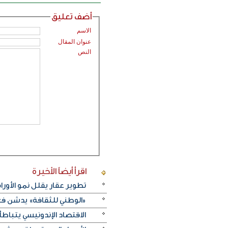
أضف تعليق
الاسم
عنوان المقال
النص
اقرأ أيضاً
الأخيرة
تطوير عقار يقلل نمو الأورام
«الوطني للثقافة» يدشن فعا
الاقتصاد الإندونيسي يتباطأ 