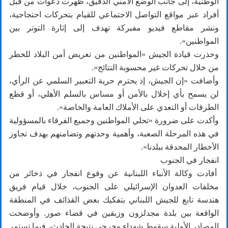
الوطنية، إلى جانب الوضع الأمني الدقيق، ظهرت دعوات من قبل
أفراد عبر مواقع التواصل الاجتماعي للقيام بتحركات احتجاجية،
ونشر مقاطع فيديو مفبركة تهدف إلى إثارة التوتر بين
المواطنين».
وحذرت قيادة الجيش «المواطنين من تعريض أمن البلاد للخطر
من خلال تحركات غير محسوبة النتائج».
وأضافت «إن الجيش، إذ يحترم حرية التعبير السلمي عن الرأي،
لن يسمح بأي إخلال بالأمن أو مساس بالسلم الأهلي، أو قطع
الطرقات أو التعدي على الأملاك العامة والخاصة».
وأكدت على ضرورة «تحلي المواطنين وجميع الفرقاء بالمسؤولية
في هذه المرحلة الصعبة، وأهمية وحدتهم وتضامنهم بهدف تجاوز
الأخطار المحدقة ببلدنا».
انفجار في الجنوب
أفادت وكالة الأنباء اللبنانية عن وقوع انفجار في ذخائر من
مخلفات العدوان الإسرائيلي على الجنوب، خلال قيام فريق
هندسة تابع للجيش اللبناني بتفكيك بعض القذائف في المنطقة
الواقعة بين بلدة مجدلزون وزبقين في قضاء صور. وأوضحت
المصادر الأولية سقوط شهداء وجرحى نتيجة الحادث، فيما تستمر