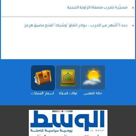
مسيَّرة تضرب مصفاة الزاوية الليبية
بعد 5 أشهر من الحرب.. بوادر اتفاق "وشيك" لفتح مضيق هرمز