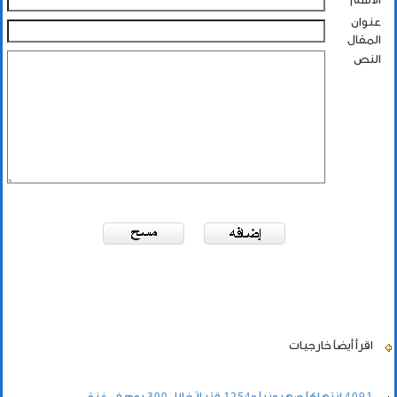
عنوان
المقال
النص
اقرأ أيضاً
خارجيات
4091 انتهاكاً صهيونياً و1254 قتيلاً خلال 300 يوم في غزة