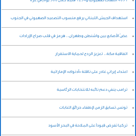
استهداف الجيش اللبناني يرفع منسوب التصعيد الصهيوني في الجنوب
عضّ الأصابع بين واشنطن وطهران.. هرمز في قلب صراع الإرادات
اتفاقية مكة.. تعزيز الردع لحماية الاستقرار
اعتداء إيراني غادر على ناقلة «أدنوك» الإماراتية
ترامب ينفي دعم نائبه للانتخابات الرئاسية
تونس تسابق الزمن لإطفاء حرائق الغابات
تركيا تفرض قيوداً على الملاحة في البحر الأسود