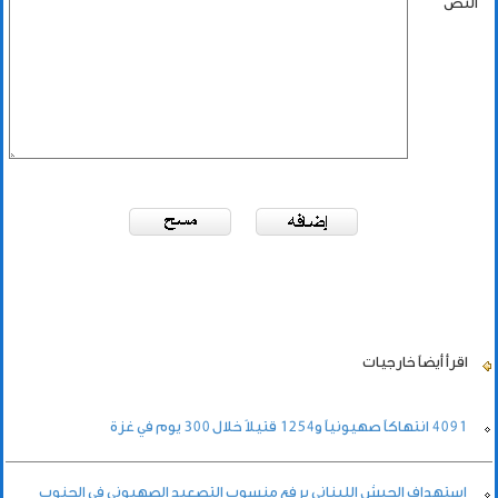
النص
اقرأ أيضاً
خارجيات
4091 انتهاكاً صهيونياً و1254 قتيلاً خلال 300 يوم في غزة
استهداف الجيش اللبناني يرفع منسوب التصعيد الصهيوني في الجنوب