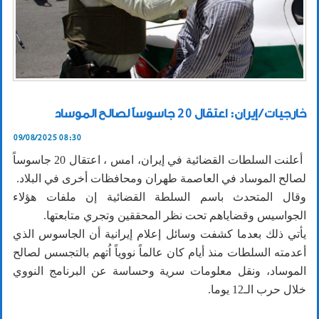
خارجيات / إيران: اعتقال 20 جاسوساً لصالح الموساد
09/08/2025 08:30
أعلنت السلطات القضائية في إيران، امس ، اعتقال 20 جاسوساً
لصالح الموساد في العاصمة طهران ومحافظات أخرى في البلاد.
وقال المتحدث باسم السلطة القضائية إن ملفات هؤلاء
الجواسيس وقضاياهم تحت نظر المحققين وتجري متابعتها.
يأتي ذلك بعدما كشفت وسائل إعلام إيرانية أن الجاسوس الذي
أعدمته السلطات منذ أيام كان عالماً نووياً اُتهم بالتجسس لصالح
الموساد، ونقل معلومات سرية وحساسة عن البرنامج النووي
خلال حرب الـ12 يوما.