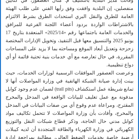
وقالت مدير البلدية بالتكليف م. منال العصفور، في كتابين
منفصلين، إن البلدية وافقت وفق رأيها الفني على طلب الهيئة
العامة للطرق والنقل البري استحداث الطرق بشرط الالتزام
بالاشتراطات الواردة بردود أعضاء اللجنة الفرعية للمرافق
والخدمات العامة باجتماعها رقم «2025/14» المنعقدة بتاريخ 17
يونيو 2025 والتنسيق معها قبل التنفيذ، وتخويل الإدارات المختصة
زحزحة وتعديل أبعاد الموقع ومساحته بما لا يزيد على المساحات
المقررة، في حال تعارضه مع أي خدمات بنية تحتية قائمة أو أي
دواع تنظيمية.
وعرضت العصفور الموافقات الرسمية لوزارات الخدمات، حيث
بينت إدارة صيانة الشبكة الهاتفية في وزارة المواصلات أنها لا
تمانع شريطة عمل استكشاف (trail pits) لضمان عدم وجود كوابل
مدفونة مع عمل تغليف للبيانات الواقعة في المدخل والمخرج
المقترح، ومراعاة عدم وقوع أي من صفات البيانات في المدخل
والمخرج، وأفادت بأن وزارة المواصلات لا تتحمل تكاليف مواد
كوابل مدني حال الحاجة، وذكر قطاع شبكات النقل والتوزيع
الكهربائي في وزارة الكهرباء والطاقة المتجددة أن لديه كيبلات
أرضية خاصة بخدمات الضغط العالي، مطالبة بمراجعة إدارة