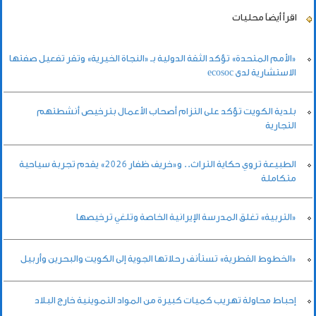
اقرأ أيضاً
محليات
«الأمم المتحدة» تؤكد الثقة الدولية بـ «النجاة الخيرية» وتقر تفعيل صفتها
الاستشارية لدى ecosoc
بلدية الكويت تؤكد على التزام أصحاب الأعمال بترخيص أنشطتهم
التجارية
الطبيعة تروي حكاية التراث.. و«خريف ظفار 2026» يقدم تجربة سياحية
متكاملة
«التربية» تغلق المدرسة الإيرانية الخاصة وتلغي ترخيصها
«الخطوط القطرية» تستأنف رحلاتها الجوية إلى الكويت والبحرين وأربيل
إحباط محاولة تهريب كميات كبيرة من المواد التموينية خارج البلاد