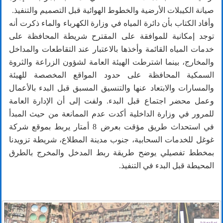
صيانة الكيبلات الأرضية والخطوط الهوائية قبل التصميم والتنفيذ.
وأفاد الكتاب بأن دائرة المياه في وزارة الكهرباء والماء ذكرت أنه
توجد إمكانية للموافقة على المقترح شريطة المحافظة على
خدمات المياه القائمة وأخذها بالاعتبار عند التقاطعات والمداخل
والمخارج، بينما اشترطت الهيئة العامة لشؤون الزراعة والثروة
السمكية المحافظة على حدود المواقع المخصصة للهيئة
والمسارات والابتعاد عنها والتنسيق المسبق قبل البدء بالأعمال
وعمل محضر اجتماع قبل البدء. ولفت إلى أن الإدارة العامة
للمرور في وزارة الداخلية أكدت عدم الممانعة من حيث المبدأ
في استحداث طريق مؤقت بعرض 8 أمتار يربط بموقع شركة
غوغل للخدمات السحابية، جنوب مدينة المطلاع، شريطة تزويدنا
بمخطط تفصيلي يوضح طريقة ربط المدخل والمخرج بالطرق
المحيطة قبل البدء في التنفيذ.