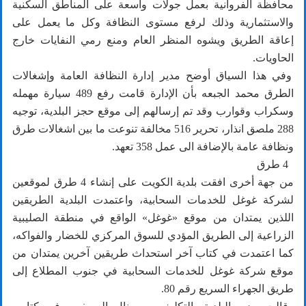
محافظة الفروانية بعمل جولات واسعة على المناطق السكنية
والاستثمارية وذلك لرفع مستوى النظافة وكل ما يعمل على
إعاقة الطريق ويشوه المنظر العام ومنع رمي النفايات خارج
الحاويات.
وفي هذا السياق أوضح مدير إدارة النظافة العامة وإشغالات
الطرق محمد الجبعه بأن الإدارة قامت رفع 489 سيارة مهمله
وسكراب وقوارب وقد تم إرسالهم إلى موقع حجز البلدية، توجيه
288 ملصق انذار، تحرير 516 مخالفة تنوعت ما بين اشغالات طرق
ونظافة عامة بالإضافة الى عمل 358 تعهد.
4 طرق
من جهة أخرى افقت بلدية الكويت على إنشاء 4 طرق لموقعين
لشركة غوغل للخدمات السحابية، واعتمدت البلدية الطريقين
اللذين يمتدان من موقع «غوغل» الواقع في منطقة الصليبية
الزراعية إلى الطريق المؤدي للسوق المركزي للخضار والفواكه،
كما اعتمدت في كتاب آخر استحداث طريقين آخرين يمتدان من
موقع شركة غوغل للخدمات السحابية في جنوب المطلاع إلى
طريق الجهراء السريع رقم 80.