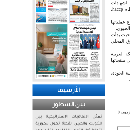
من الشهادات
الدولية المرموقة في مجالي إدارة الجودة وسلامة الغذاء، من ضمنها شهادات iso 9001، iso 22000، ونظام haccp،
عد خضوع عملياتها
الحيوي.
 حيث بدأت
ق المحلي
 المملكة العربية
 منتجاتها
لية الجودة،
الأرشيف
بين السطور
دود: 0
تُمثّل الاتفاقيات الاستراتيجية بين
الكويت والصين نقطة تحول محورية