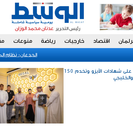
رلمان
اقتصاد
خارجيات
رياضة
منوعات
مق
الجدعان: نظام المشت
إقتصاد / "regal honey" تحصل على شهادات الأيزو وتخدم 150
والخليجي