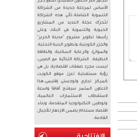
تتجاوز أطر التعاون التقليدي، لتضع حجر
الأساس لمرحلة جديدة من الشراكة
التنموية الشاملة. ​تأتي هذه الشراكة
لتُحرّك عجلة العديد من المشاريع
الحيوية والتنموية في البلاد، وعلى
رأسها تطوير مشروع “مدينة الحرير”
والجزر الكويتية، وتطوير البنية التحتية،
والموانئ، والرعاية السكنية، والطاقة
النظيفة. الشراكة الثنائية مع الصين،
ليست مجرد صفقات اقتصادية، بل هي
رؤية مستقبلية تعزز موقع الكويت
كمركز تجاري ولوجستي إقليمي. ​هذا
التعاون المثمر سيفتح آفاقاً واسعة
لاستقطاب الاستثمارات العالمية،
وتوطين التكنولوجيا المتقدمة، وبناء
اقتصاد مستدام يضمن الازدهار للأجيال
القادمة.