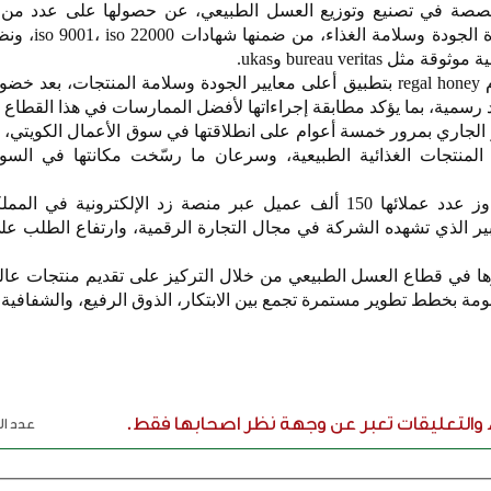
كة regal honey، المتخصصة في تصنيع وتوزيع العسل الطبيعي، عن حصولها على عدد 
bureau verita وukas.
وتأتي هذه الشهادات تتويجًا لالتزام regal honey بتطبيق أعلى معايير الجودة وسلامة المنتجات، ب
رسمية، بما يؤكد مطابقة إجراءاتها لأفضل الممارسات في هذا القطاع 
الجاري بمرور خمسة أعوام على انطلاقتها في سوق الأعمال الكويتي،
المنتجات الغذائية الطبيعية، وسرعان ما رسّخت مكانتها في السو
كما كشفت regal honey عن تجاوز عدد عملائها 150 ألف عميل عبر منصة زد الإلكترونية في
ير الذي تشهده الشركة في مجال التجارة الرقمية، وارتفاع الطلب على
rega تعزيز حضورها في قطاع العسل الطبيعي من خلال التركيز على تقديم منتجات عا
ومة بخطط تطوير مستمرة تجمع بين الابتكار، الذوق الرفيع، والشفافية.
ء والتعليقات تعبر عن وجهة نظر اصحابها فقط.
عدد الر