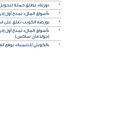
«وربة» يطلق حملة لتحويل روا
«أسواق المال» تمنح أول 
بورصة الكويت تغلق على انخفاض 
«أسواق المال» تمنح أول 
(جولدمان ساكس)
«الكويتي للتنمية» يوقع اتفاقيتي منحة بـ5 ملايين دولار لدعم الجه