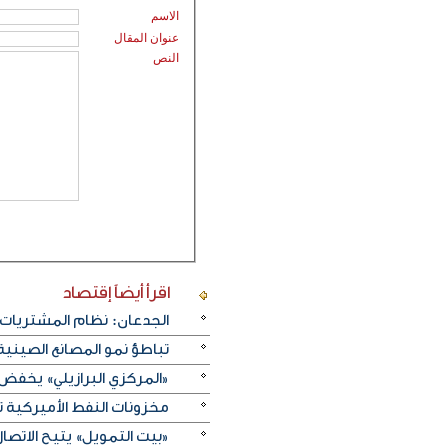
الاسم
عنوان المقال
النص
اقرأ أيضاً
إقتصاد
الجدعان: نظام المشتريات 
تباطؤ نمو المصانع الصيني
«المركزي البرازيلي» يخفض الفائدة بـ25 نقطة أسا
مخزونات النفط الأميركية تزيد 2.5 مليون برميل على عكس 
«بيت التمويل» يتيح الاتصال 