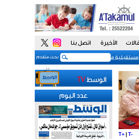
الات
الأخيرة
اتصل بنا
ويت عند «-aa» مع نظرة مستقبلية مستقرة
بعد 5 أشهر من الحرب.. بوادر اتفاق "وشيك" لفتح مضيق هرمز
بحث متقدم
عدد اليوم
T+
|
T-