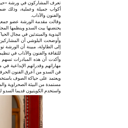
تعرف المشاركون في ورشة «حياكة
والفنون والآداب.
وقالت مقدمة الورشة عضو جمعية ا
يحتضنها بيت السدو وينظمها المجل
اليدوية والمبتدئين في مجال الحياك
وأوضحت البلوشي أن المشاركين ص
إلى الطاولة، مبينة أن الورشة ت
للثقافة والفنون والآداب في تنظيم 
وأكدت أن هذه المبادرات تسهم ف
مهاراتهم وقدراتهم الإبداعية في 
فن السدو من أعرق الفنون الحرفية 
ويعتمد على حياكة الصوف باستخدا
مستمدة من البيئة الصحراوية والم
واستخدم الكويتيون قديما السدو ل