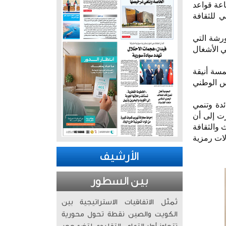
عة قواعد
ه المجلس الوطني للثقافة
ورشة التي
ي الأشغال
سة أنيقة
لس الوطني
ئدة وتنمي
رت إلى أن
 والثقافة
لات رمزية
الأرشيف
بين السطور
تُمثّل الاتفاقيات الاستراتيجية بين
الكويت والصين نقطة تحول محورية