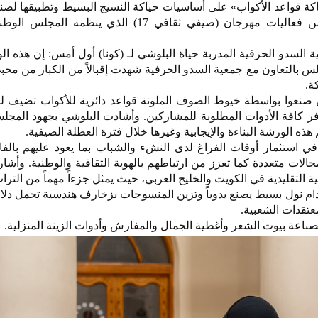
 قواعد الأكواب» على أساسيات حياكة النسيج البسيط وتطبيقها لصنا
أكواب جميلة وعملية، وذلك ضمن فعاليات مهرجان (صيفي ثقافي 17) الذي ينظم
لسدو الحرفية المدربة حياة البلوشي لـ (كونا) أول أمس: إن هذه ال
س بالتعاون مع جمعية السدو الحرفية شهدت إقبالاً من الكبار من محب
ة.
نعوا بواسطة خيوط الصوف الملونة قواعد دائرية للأكواب تضيف لم
وفر كافة الأدوات المطلوبة للمشاركين. وأشادت البلوشي بجهود المج
هذه الورشة البناءة والإيجابية وغيرها خلال فترة العطلة الصيفية.
ي استثمار أوقات الفراغ لدى النشء والشباب بما يعود عليهم بالفا
مجالات متعددة كما تعزز من ارتباطهم بالهوية الثقافية والوطنية. وأشا
التقليدية في الكويت والخليج العربي، حيث يمثل جزءاً مهماً من التراث
م نول بسيط يصنع يدوياً وتزين المنسوجات بزخارف هندسية تحمل دلا
عتقدات الشعبية.
صناعة بيوت الشعر وأغطية الجمال والمفارش وأدوات الزينة المنزلية.