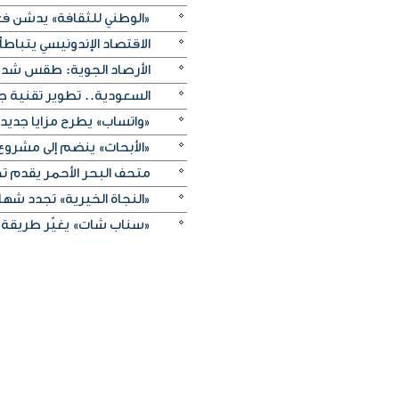
«الوطني للثقافة» يدشن فعا
الاقتصاد الإندونيسي يتباطأ 
الأرصاد الجوية: طقس شديد 
السعودية.. تطوير تقنية ج
«واتساب» يطرح مزايا جديد
«الأبحاث» ينضم إلى مشروع 
متحف البحر الأحمر يقدم تج
«النجاة الخيرية» تجدد شهادة
«سناب شات» يغيّر طريقة 