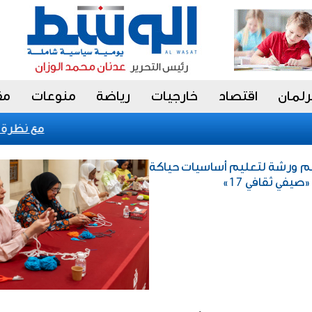
رلمان
اقتصاد
خارجيات
رياضة
منوعات
مق
«فيتش» تؤكد التصنيف السيادي للك
نظم ورشة لتعليم أساسيات حياكة
في ثقافي 17»