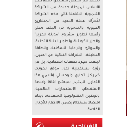
تتجاوز أطر التعاون التقليدي، لتضع حجر
الأساس لمرحلة جديدة من الشراكة
التنموية الشاملة. ​تأتي هذه الشراكة
لتُحرّك عجلة العديد من المشاريع
الحيوية والتنموية في البلاد، وعلى
رأسها تطوير مشروع “مدينة الحرير”
والجزر الكويتية، وتطوير البنية التحتية،
والموانئ، والرعاية السكنية، والطاقة
النظيفة. الشراكة الثنائية مع الصين،
ليست مجرد صفقات اقتصادية، بل هي
رؤية مستقبلية تعزز موقع الكويت
كمركز تجاري ولوجستي إقليمي. ​هذا
التعاون المثمر سيفتح آفاقاً واسعة
لاستقطاب الاستثمارات العالمية،
وتوطين التكنولوجيا المتقدمة، وبناء
اقتصاد مستدام يضمن الازدهار للأجيال
القادمة.