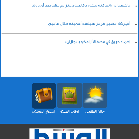
باكستان: «اتفاقية مكة» دفاعية وغير موجهة ضد أي دولة
أميركا: مضيق هرمز سيفقد أهميته خلال عامين
إخماد حريق في مصفاة أرامكو بـ«جازان»