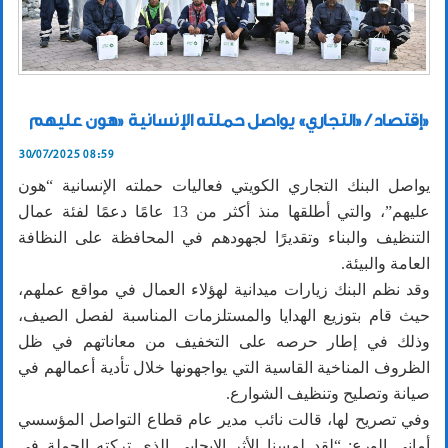
إقتصاد / «التجاري» يواصل حملته الإنسانية «هون عليهم»
30/07/2025 08:59
يواصل البنك التجاري الكويتي فعاليات حملته الإنسانية “هون
عليهم”، والتي أطلقها منذ أكثر من 13 عامًا دعمًا لفئة عمال
التنظيف والبناء وتقديرًا لجهودهم في المحافظة على النظافة
العامة والبيئة.
وقد نظم البنك زيارات ميدانية لهؤلاء العمال في مواقع عملهم،
حيث قام بتوزيع الهدايا والمستلزمات المناسبة لفصل الصيف،
وذلك في إطار حرصه على التخفيف من معاناتهم في ظل
الظروف المناخية القاسية التي يواجهونها خلال تأدية أعمالهم في
صيانة وتصليح وتنظيف الشوارع.
وفي تصريح لها، قالت نائب مدير عام قطاع التواصل المؤسسي
أماني الورع: “لقد لمسنا الأثر الإيجابي الذي تركته الحملة في