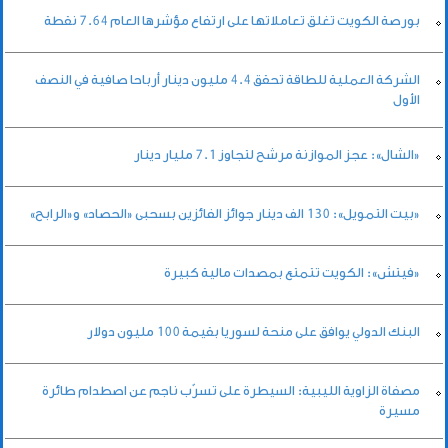
بورصة الكويت تغلق تعاملاتها على ارتفاع مؤشرها العام 7.64 نقطة
الشركة العملية للطاقة تحقق 4.4 مليون دينار أرباحا صافية في النصف
الأول
«الشال»: عجز الموازنة مرشح لتجاوز 7.1 مليار دينار
«بيت التمويل»: 130 الف دينار جوائز الفائزين بسحبى «الحصاد» و«الرابح»
«فيتش»: الكويت تتمتع بمصدات مالية كبيرة
البنك الدولي يوافق على منحة لسوريا بقيمة 100 مليون دولار
مصفاة الزاوية الليبية: السيطرة على تسرّب ناجم عن اصطدام طائرة
مسيرة