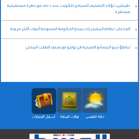
«فيتش» تؤكد التصنيف السيادي للكويت عند «-aa» مع نظرة مستقبلية
مستقرة
الجدعان: نظام المشتريات يمنح الحكومة السعودية أدوات أكثر مرونة
تباطؤ نمو المصانع الصينية في يوليو مع ضعف الطلب المحلي