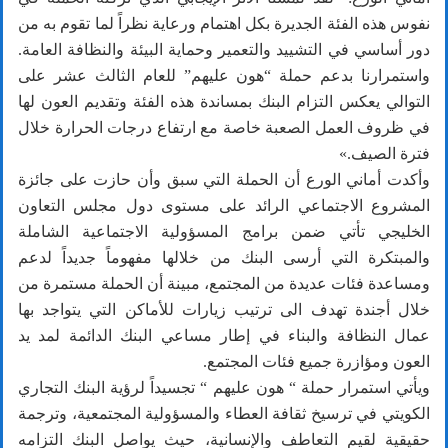
نفوس هذه الفئة الجديرة بكل اهتمام ورعاية نظراً لما تقوم به من
دور أساسي في التشييد والتعمير وحماية البيئة والنظافة العامة.
واستمرارنا بدعم حملة “هون عليهم” للعام الثالث عشر على
التوالي يعكس التزام البنك بمساندة هذه الفئة وتقديم العون لها
في ظروف العمل الصعبة خاصة مع ارتفاع درجات الحرارة خلال
فترة الصيف.»
وأكدت أماني الورع أن الحملة التي سبق وأن حازت على جائزة
المشروع الاجتماعي الرائد على مستوى دول مجلس التعاون
الخليجي تأتي ضمن برامج المسؤولية الاجتماعية الشاملة
والمبتكرة التي أرسى البنك من خلالها مفهوماً جديداً لدعم
ومساعدة فئات عديدة من المجتمع، مبينة أن الحملة مستمرة من
خلال أجندة تهدف الى ترتيب زيارات للأماكن التي يتواجد بها
عمال النظافة والبناء في إطار مساعي البنك الدائمة لمد يد
العون ومؤازرة جميع فئات المجتمع.
ويأتي استمرار حملة “ هون عليهم “ تجسيداً لرؤية البنك التجاري
الكويتي في ترسيخ ثقافة العطاء والمسؤولية المجتمعية، وترجمة
حقيقية لقيم التعاطف والإنسانية، حيث يواصل البنك التزامه