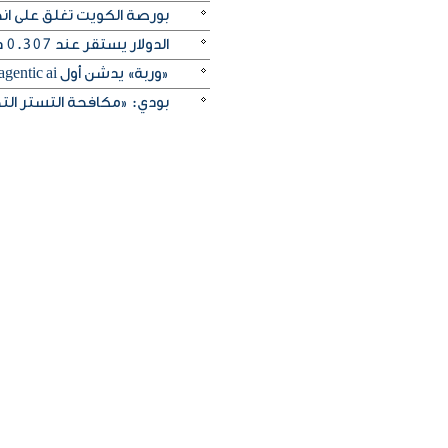
بورصة الكويت تغلق على انخفاض 
الدولار يستقر عند 0.307 دينار واليورو ينخفض إلى 0.353 دينار
«وربة» يدشن أول agentic ai مصرفي صوتي في العالم عبر التطبيق
بودي: «مكافحة التستر التج