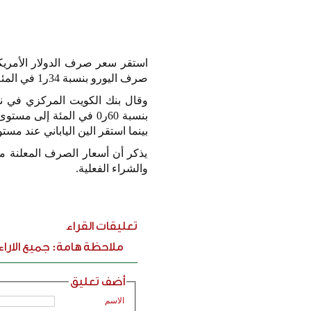
استقر سعر صرف الدولار الأمريكي 
صرف اليورو بنسبة
34
ر
1
في المئ
وقال بنك الكويت المركزي في نش
بنسبة
60
ر
0
في المئة إلى مستو
بينما استقر الين الياباني عند مس
يذكر أن أسعار الصرف المعلنة م
والشراء الفعلية.
تعليقات القراء
ملاحظة هامة: جميع الارا
أضف تعليق
الاسم