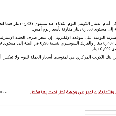
أمام الدينار الكويتي اليوم الثلاثاء عند مستوى
305
ر
0
دينار فيما ا
ة إلى مستوى
353
ر
0
دينار مقارنة بأسعار يوم أمس.
رته اليومية على موقعه الإلكتروني إن سعر صرف الجنيه الإسترلي
ى
407
ر
0
دينار والفرنك السويسري بنسبة
96
ر
0
في المئة إلى مستوى
9
توى
002
ر
0
دينار.
ن بنك الكويت المركزي هي لمتوسط أسعار العملة لليوم ولا تعكس أس
ء والتعليقات تعبر عن وجهة نظر اصحابها فقط.
عدد الر