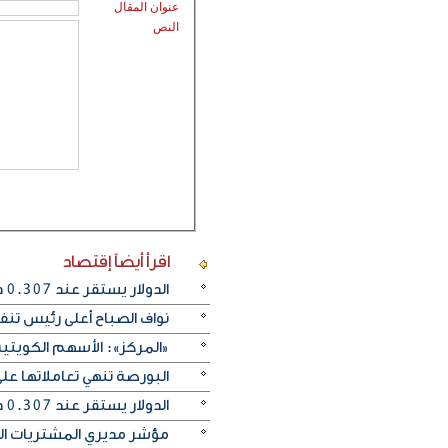
عنوان المقال
النص
اقرأ أيضاً
إقتصاد
الدولار يستقر عند 0.307 دينار واليورو عند 0.354
نواف الصباح أعلى رئيس تن
«المركز»: الأسهم الكويتية
البورصة تنهي تعاملاتها 
الدولار يستقر عند 0.307 دينار واليورو يرتفع إلى 0.354
مؤشر مديري المشتريات الكو