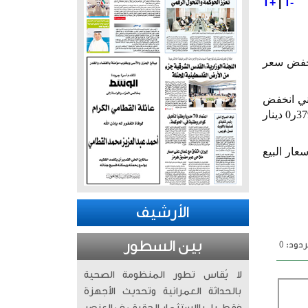
T+
|
T-
نخفض سعر
ني انخفض
37
ر
0
دينار
عار البيع
الأرشيف
بين السطور
دود: 0
لا يُقاس تطور المنظومة الصحية
بالحداثة العمرانية وتحديث الأجهزة