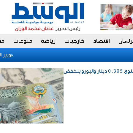
رلمان
اقتصاد
خارجيات
رياضة
منوعات
مق
اعتماد 70 مدرباً وطنياً لتأهيل كوادر وطنية في «الحوكمة»
وزير التج
إقتصاد / الدولار يستقر عند مستوى 0.305 دينار واليورو ينخفض