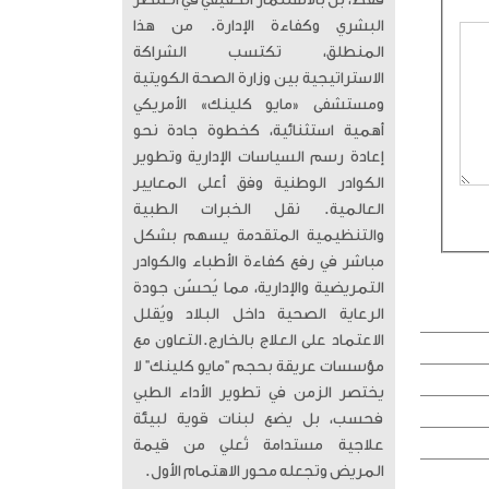
فقط، بل بالاستثمار الحقيقي في العنصر
البشري وكفاءة الإدارة. من هذا
المنطلق، تكتسب الشراكة
الاستراتيجية بين وزارة الصحة الكويتية
ومستشفى «مايو كلينك» الأمريكي
أهمية استثنائية، كخطوة جادة نحو
إعادة رسم السياسات الإدارية وتطوير
الكوادر الوطنية وفق أعلى المعايير
العالمية. ​ نقل الخبرات الطبية
والتنظيمية المتقدمة يسهم بشكل
مباشر في رفع كفاءة الأطباء والكوادر
التمريضية والإدارية، مما يُحسّن جودة
الرعاية الصحية داخل البلاد ويُقلل
الاعتماد على العلاج بالخارج. ​التعاون مع
مؤسسات عريقة بحجم “مايو كلينك” لا
يختصر الزمن في تطوير الأداء الطبي
فحسب، بل يضع لبنات قوية لبيئة
علاجية مستدامة تُعلي من قيمة
المريض وتجعله محور الاهتمام الأول.