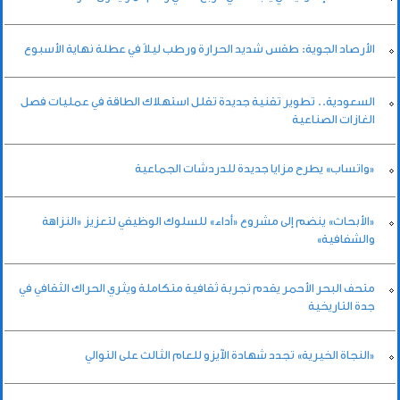
الأرصاد الجوية: طقس شديد الحرارة ورطب ليلاً في عطلة نهاية الأسبوع
السعودية.. تطوير تقنية جديدة تقلل استهلاك الطاقة في عمليات فصل
الغازات الصناعية
«واتساب» يطرح مزايا جديدة للدردشات الجماعية
«الأبحاث» ينضم إلى مشروع «أداء» للسلوك الوظيفي لتعزيز «النزاهة
والشفافية»
متحف البحر الأحمر يقدم تجربة ثقافية متكاملة ويثري الحراك الثقافي في
جدة التاريخية
«النجاة الخيرية» تجدد شهادة الآيزو للعام الثالث على التوالي