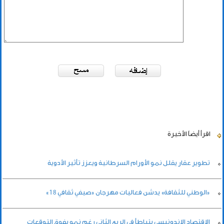
اقرأ أيضاً
الأخيرة
تطوير عقار يقلل نمو الأورام السرطانية ويعزز تأثير الأدوية
«الوطني للثقافة» يدشن فعاليات مهرجان «صيفي ثقافي 18»
الاقتصاد الإندونيسي يتباطأ في الربع الثاني رغم نمو يفوق التوقعات