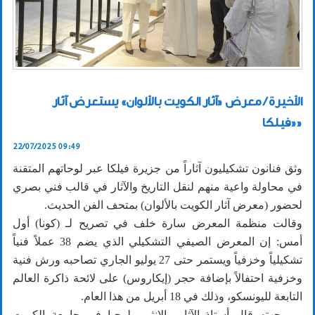
الأخيرة / معرض «آثار الكويت بالألوان» يستعرض آثار
«فيلكا»
22/07/2025 09:49
وثق فنانون تشكيليون آثاراً من جزيرة فيلكا عبر لوحاتهم المتقنة
في محاولة واعية منهم لنقل التاريخ والآثار في قالب فني بصري
لحضور (معرض آثار الكويت بالألوان) بمتحف الفن الحديث.
وقالت منظمة المعرض سارة خلف في تصريح لـ (كونا) أول
أمس: إن المعرض الصيفي التشكيلي الذي يضم 38 عملاً فنياً
تشكيلياً وخزفياً ويستمر حتى 27 يوليو الجاري تصاحبه ورش فنية
وخزفية احتفالاً بإضافة حجر (إيكاروس) على لائحة ذاكرة العالم
التابعة لليونسكو، وذلك في 18 أبريل من هذا العام.
من جهته قال أستاذ الآثار والانثروبولوجيا في جامعة الكويت