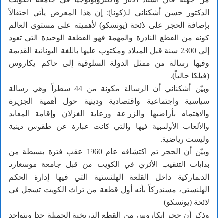
الدكتور حسن أشكناني لـ(كونا): إن هذا المعرض يأتي احتفالاً
بإضافة الحجر على لائحة (يونسكو) لأهميته على مستوى العالم
كونه من القطع النادرة والمهمة فهو القطعة الوحيدة التي تعود
إلى 2300 سنة قبل الميلاد ومكتوب عليها باللغة اليونانية القديمة
وفيها رسالة من ممثل الدولة السلوقية إلى حاكم ايكاروس
(فيلكا حالياً).
وبيّن أشكناني أن الرسالة مكونة من 44 سطراً وهي رسالة
سياسية واجتماعية واقتصادية ودينية حول أهمية الجزيرة
والاهتمام بأراضيها والزراعة ورعاية الغزلان وإقامة المعابد
والألعاب الأولمبية فيها والتي كانت عبارة عن طقوس دينية
وليست رياضية.
وبيّن أن الحجر تم اكتشافه عام 1960 عقب فترة بسيطة من
بدايات التنقيب الأثري في الكويت من قبل جامعة موسغارد
الدنماركية داخل القلعة الهلنستية التي فيها إدارة الحكم
الهلنستي، مستدركاً بأنه أول قطعة من تراث الكويت تسجل في
لائحة (يونسكو).
وذكر أن حجر ايكاروس من القطع التاريخية الجميلة جدا ويتواجد