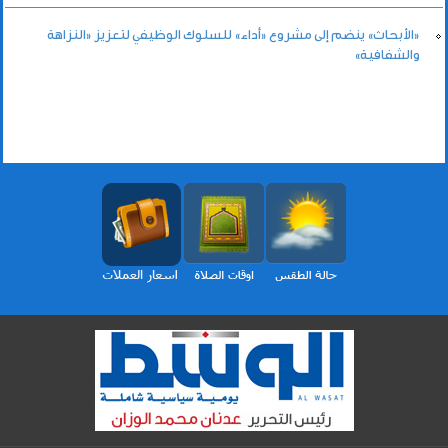
«الأبحاث» ينضم إلى مشروع «أداء» للسلوك الوظيفي لتعزيز «النزاهة
والشفافية»