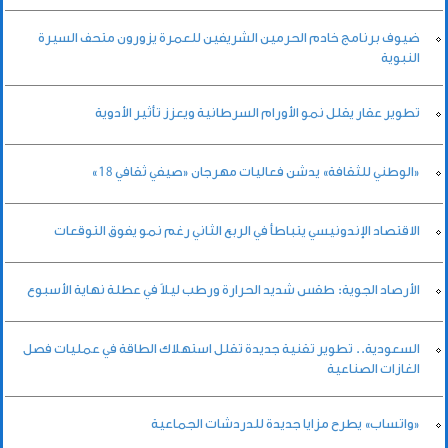
ضيوف برنامج خادم الحرمين الشريفين للعمرة يزورون متحف السيرة
النبوية
تطوير عقار يقلل نمو الأورام السرطانية ويعزز تأثير الأدوية
«الوطني للثقافة» يدشن فعاليات مهرجان «صيفي ثقافي 18»
الاقتصاد الإندونيسي يتباطأ في الربع الثاني رغم نمو يفوق التوقعات
الأرصاد الجوية: طقس شديد الحرارة ورطب ليلاً في عطلة نهاية الأسبوع
السعودية.. تطوير تقنية جديدة تقلل استهلاك الطاقة في عمليات فصل
الغازات الصناعية
«واتساب» يطرح مزايا جديدة للدردشات الجماعية