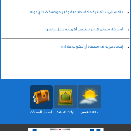
باكستان: «اتفاقية مكة» دفاعية وغير موجهة ضد أي دولة
أميركا: مضيق هرمز سيفقد أهميته خلال عامين
إخماد حريق في مصفاة أرامكو بـ«جازان»