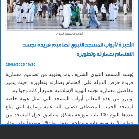
أبواب المسجد النبوي
الأخيرة / أبواب المسجد النبوي تصاميم فريدة تجسد
الاهتمام بعمارته وتطويره
28/05/2025 10:30
يُجسد المسجد النبوي الشريف وما يحتويه من تصاميم معمارية
فريدة حرص الدولة على الاهتمام بعمارته وتطويره، حيث يتميز
بتفاصيل معمارية تجسد الهوية الإسلامية بجميع أركانه وجوانبه.
وتبرز من هذه المعالم أبواب المسجد التي تمثل هوية خاصة
لمسجد الحبيب المصطفى (صلى الله عليه وسلم)، التي يبلغ
عددها اليوم 100 باب موزعة بشكل متناسق حول المسجد من
جهاته الأربع وتوسعاته وسطحه، يعمل بها 280 موظفاً على مدار
الساعات الـ 24 خلال شهر رمضان.
وفي توسعة الملك فهد بن عبدالعزيز رحمه الله جُعلت سبعة