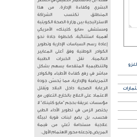
فقط، بل بالاستثمار الحقيقي في العنصر
البشري وكفاءة الإدارة. من هذا
المنطلق، تكتسب الشراكة
الاستراتيجية بين وزارة الصحة الكويتية
ومستشفى «مايو كلينك» الأمريكي
أهمية استثنائية، كخطوة جادة نحو
إعادة رسم السياسات الإدارية وتطوير
الكوادر الوطنية وفق أعلى المعايير
العالمية. ​ نقل الخبرات الطبية
لغزو
والتنظيمية المتقدمة يسهم بشكل
مباشر في رفع كفاءة الأطباء والكوادر
التمريضية والإدارية، مما يُحسّن جودة
ثمارات
الرعاية الصحية داخل البلاد ويُقلل
الاعتماد على العلاج بالخارج. ​التعاون مع
مؤسسات عريقة بحجم “مايو كلينك” لا
يختصر الزمن في تطوير الأداء الطبي
فحسب، بل يضع لبنات قوية لبيئة
علاجية مستدامة تُعلي من قيمة
المريض وتجعله محور الاهتمام الأول.