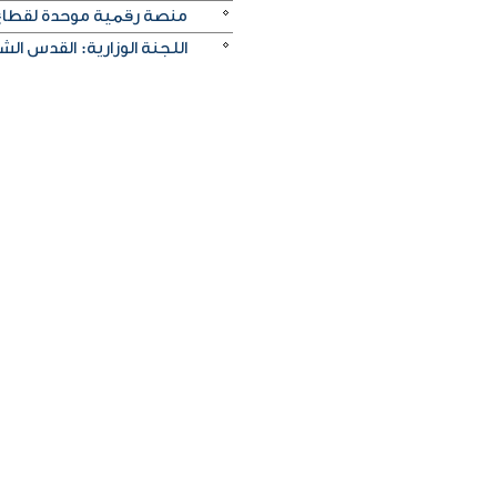
منصة رقمية موحدة لقطاع ا
اللجنة الوزارية: القدس ا