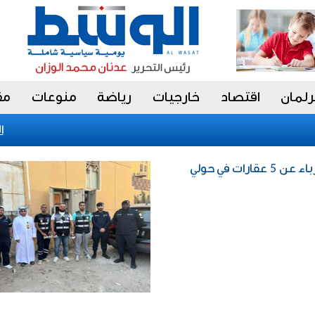
رلمان
اقتصاد
خارجيات
رياضة
منوعات
مق
الات
ات في حولي