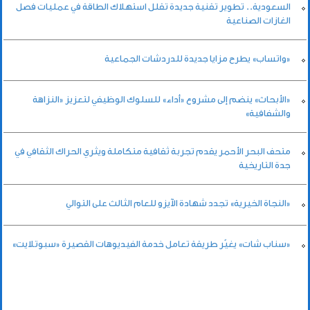
السعودية.. تطوير تقنية جديدة تقلل استهلاك الطاقة في عمليات فصل
الغازات الصناعية
«واتساب» يطرح مزايا جديدة للدردشات الجماعية
«الأبحاث» ينضم إلى مشروع «أداء» للسلوك الوظيفي لتعزيز «النزاهة
والشفافية»
متحف البحر الأحمر يقدم تجربة ثقافية متكاملة ويثري الحراك الثقافي في
جدة التاريخية
«النجاة الخيرية» تجدد شهادة الآيزو للعام الثالث على التوالي
«سناب شات» يغيّر طريقة تعامل خدمة الفيديوهات القصيرة «سبوتلايت»