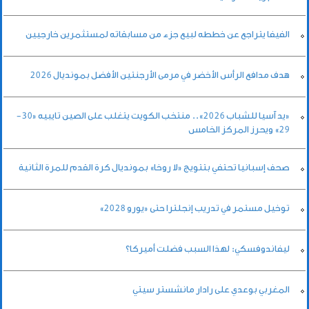
الفيفا يتراجع عن خططه لبيع جزء من مسابقاته لمستثمرين خارجيين
هدف مدافع الرأس الأخضر في مرمى الأرجنتين الأفضل بمونديال 2026
«يد آسيا للشباب 2026».. منتخب الكويت يتغلب على الصين تايبيه «30-
29» ويحرز المركز الخامس
صحف إسبانيا تحتفي بتتويج «لا روخا» بمونديال كرة القدم للمرة الثانية
توخيل مستمر في تدريب إنجلترا حتى «يورو 2028»
ليفاندوفسكي: لهذا السبب فضلت أميركا؟
المغربي بوعدي على رادار مانشستر سيتي