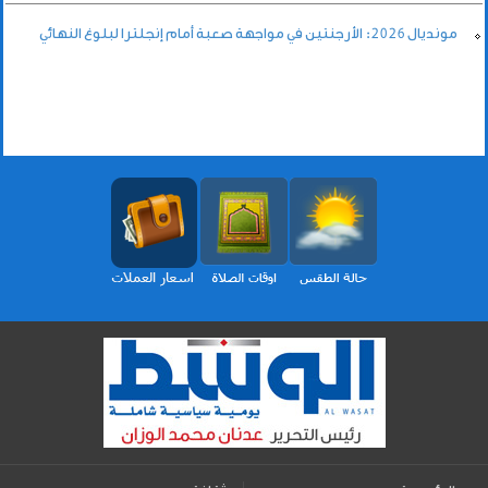
مونديال 2026: الأرجنتين في مواجهة صعبة أمام إنجلترا لبلوغ النهائي