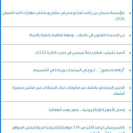
مؤسسة حمدان بن راشد تفتتح معرض مشاريع ملتقى مهارات الغد الصيفي
2026
حي الجديدة للفنون في «العلا».. وجهة ثقافية نابضة بالحياة
أحمد عثمان: صلاح بديلاً لميسي في «حرب الكرة 2222»
"أرقام للعطور" .. تنوع في المنتجات وريادة في التصميم
الخبير المجددي يكشف عن مكونات غذاء الملكات عبر مختبر معجزة
الشفاء
إدمان الأجهزة الإلكترونية.. خطر يهدد أطفالنا
كاسبرسكي ترصد أكثر من 336 موقعاً إلكترونياً مزيفاً ينتحل الموقع