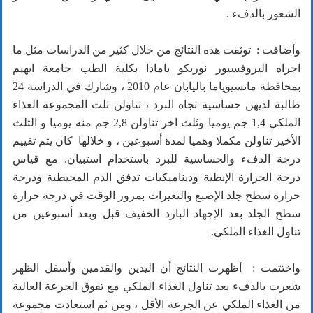
الشعور بالدفء .
وأضافت : توثقت هذه النتائج من خلال كثير من الدراسات مثل ما
اجراه البروفسيور نوريكو يامادا بكلية الطب جامعة ايهيم
بمحافظة ماتسيوياما باليابان عام 2010 ، وشارك في الدراسة 24
طالبة لديهن حساسية تجاه البرد ، تناولن ثلث المجموعة الغذاء
الملكي 1,4 جم يوميا وثلث اخر تناولن 2,8 جم منه يوميا و الثلث
الأخير تناولن مكملا وهميا لمدة أسبوعين ، و خلالها كان يتم تقييم
درجة الدفء والحساسية للبرد باستخدام استبيان. مع قياس
درجة الحرارة الإبطية وديناميكيات تدفق الدم المحيطية ودرجة
حرارة سطح جلد الإصبع والتغيرات بمرور الوقت في درجة حرارة
سطح الجلد بعد الإجهاد البارد الخفيف قبل وبعد أسبوعين من
تناول الغذاء الملكي.
واختتمت : أظهرت النتائج أن اليدين والقدمين وأسفل الظهر
شعرت بالدفء بعد تناول الغذاء الملكي مع تفوق الجرعة العالية
من الغذاء الملكي عن الجرعة الأقل ، ومن ثم استعادت مجموعة