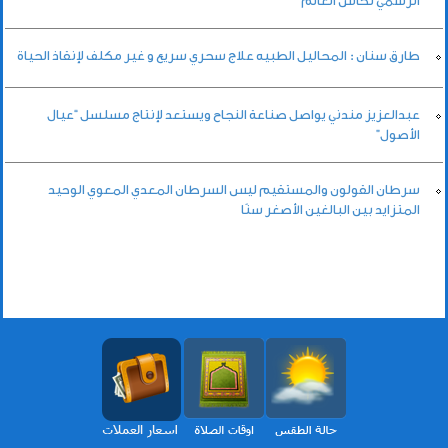
الرسمي لكأس العالم
طارق سنان : المحاليل الطبيه علاج سحري سريع و غير مكلف لإنقاذ الحياة
عبدالعزيز مندني يواصل صناعة النجاح ويستعد لإنتاج مسلسل “عيال
الأصول”
سرطان القولون والمستقيم ليس السرطان المعدي المعوي الوحيد
المتزايد بين البالغين الأصغر سنًا