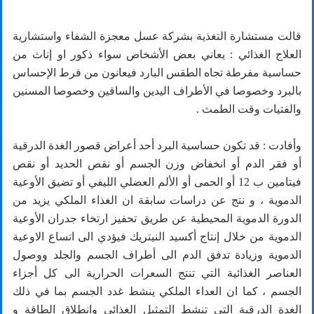
قالت مستشارة التغذية بشركة عسل معجزة الشفاء واستشارية
العلاج الغذائي : يعاني بعض الأشخاص سواء ذكور او إناث من
حساسية مفرطة تجاه الطقس البارد فيعانون من فرط الإحساس
بالبرد وخصوصا في الأطراف اليدين والساقين وخصوصا المسنين
والفتيات وقت الطمث .
وأفادت : قد تكون حساسية البرد أحد أعراض قصور الغدة الدرقية
أو فقر الدم أو انخفاض وزن الجسم أو نقص الحديد أو نقص
فيتامين ب 12 أو الحمى أو الألم العضلي الليفي أو تضيق الأوعية
الدموية ، و نتج عن دراسات سابقة ان الغذاء الملكي يزيد من
الدورة الدموية المحيطية عن طريق تحفيز ارتخاء جدران الأوعية
الدموية من خلال إنتاج أكسيد النيتريك فيؤدي الى اتساع الاوعية
الدموية وزيادة تدفق الدم الى أطراف الجسم والجلد ووصول
العناصر الغذائية التي تنتج السعرات الحرارية الى كل أجزاء
الجسم ، كما ان العداء الملكي ينشط غدد الجسم بما في ذلك
الغدة الدرقية التي تنشط التمثيل الغذائي وانطلاق الطاقة و