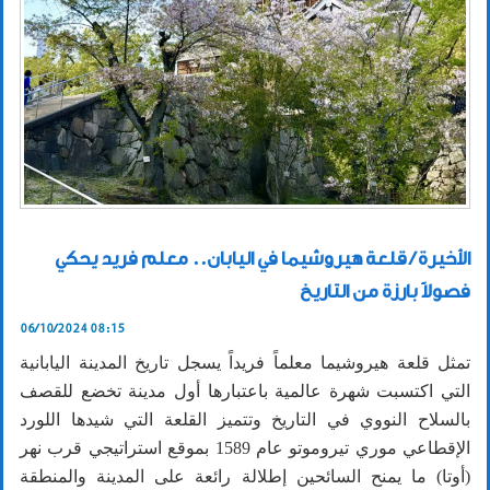
الأخيرة / قلعة هيروشيما في اليابان.. معلم فريد يحكي
فصولاً بارزة من التاريخ
06/10/2024 08:15
تمثل قلعة هيروشيما معلماً فريداً يسجل تاريخ المدينة اليابانية
التي اكتسبت شهرة عالمية باعتبارها أول مدينة تخضع للقصف
بالسلاح النووي في التاريخ وتتميز القلعة التي شيدها اللورد
الإقطاعي موري تيروموتو عام 1589 بموقع استراتيجي قرب نهر
(أوتا) ما يمنح السائحين إطلالة رائعة على المدينة والمنطقة