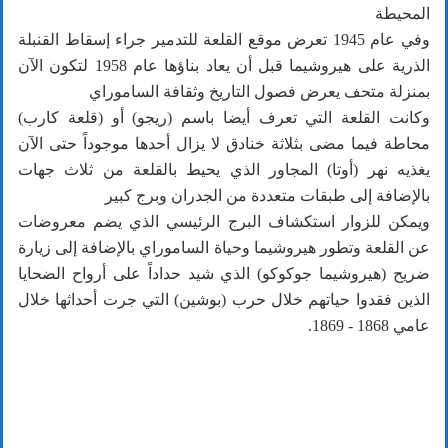
المحيطة
وفي عام 1945 تعرض موقع القلعة للتدمير جراء إسقاط القنبلة
الذرية على هيروشيما قبل أن يعاد بناؤها عام 1958 لتكون الآن
بمنزلة متحف يعرض فصول التاريخ وثقافة الساموراي
وكانت القلعة التي تعرف أيضا باسم (ريجو) أو (قلعة كارب)
محاطة فيما مضى بثلاثة خنادق لا يزال أحدها موجوداً حتى الآن
يغذيه نهر (أوتا) المجاور الذي يحيط بالقلعة من ثلاث جهات
بالإضافة إلى طبقات متعددة من الجدران وبرج كبير
ويمكن للزوار استكشاف البرج الرئيسي الذي يضم معروضات
عن القلعة وتطور هيروشيما وحياة الساموراي بالإضافة إلى زيارة
ضريح (هيروشيما جوكوكو) الذي شيد حداداً على أرواح الضحايا
الذين فقدوا حياتهم خلال حرب (بوشين) التي جرت أحداثها خلال
عامي 1868 - 1869.