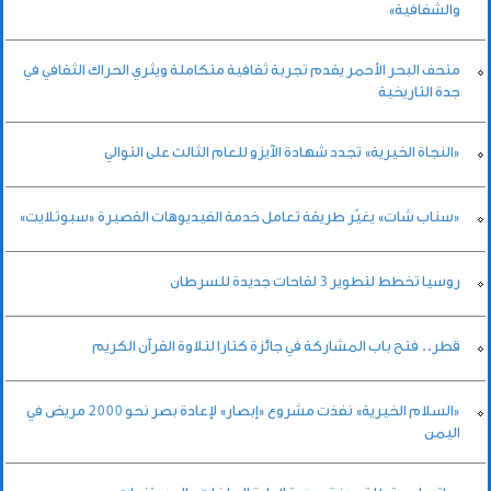
والشفافية»
متحف البحر الأحمر يقدم تجربة ثقافية متكاملة ويثري الحراك الثقافي في
جدة التاريخية
«النجاة الخيرية» تجدد شهادة الآيزو للعام الثالث على التوالي
«سناب شات» يغيّر طريقة تعامل خدمة الفيديوهات القصيرة «سبوتلايت»
روسيا تخطط لتطوير 3 لقاحات جديدة للسرطان
قطر.. فتح باب المشاركة في جائزة كتارا لتلاوة القرآن الكريم
«السلام الخيرية» نفذت مشروع «إبصار» لإعادة بصر نحو 2000 مريض في
اليمن