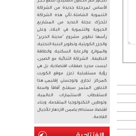
تتجاوز أطر التعاون التقليدي، لتضع حجر
الأساس لمرحلة جديدة من الشراكة
التنموية الشاملة. ​تأتي هذه الشراكة
لتُحرّك عجلة العديد من المشاريع
الحيوية والتنموية في البلاد، وعلى
رأسها تطوير مشروع “مدينة الحرير”
والجزر الكويتية، وتطوير البنية التحتية،
والموانئ، والرعاية السكنية، والطاقة
النظيفة. الشراكة الثنائية مع الصين،
ليست مجرد صفقات اقتصادية، بل هي
رؤية مستقبلية تعزز موقع الكويت
كمركز تجاري ولوجستي إقليمي. ​هذا
التعاون المثمر سيفتح آفاقاً واسعة
لاستقطاب الاستثمارات العالمية،
وتوطين التكنولوجيا المتقدمة، وبناء
اقتصاد مستدام يضمن الازدهار للأجيال
القادمة.