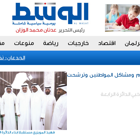
رلمان
اقتصاد
خارجيات
رياضة
منوعات
مق
الجدعان: نظام 
موم ومشاكل المواطنين وترشحت
ي الدائرة الرابعة
فهيد المويزري مستقبلا ابناء الدائرة ال