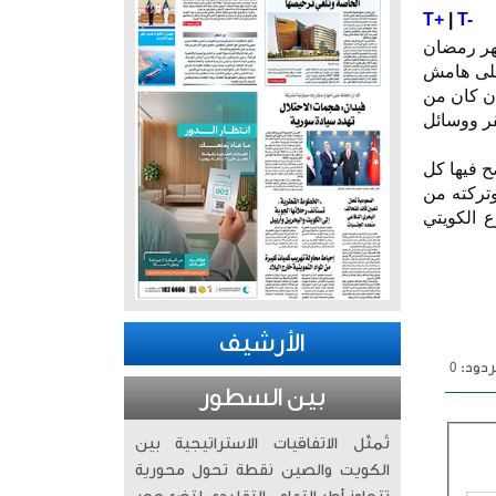
T+
|
T-
شهر رمضان
 على هامش
إن كان من
قر ووسائل
ح فيها كل
تركته من
 الكويتي
الأرشيف
دود: 0
بين السطور
تُمثّل الاتفاقيات الاستراتيجية بين
الكويت والصين نقطة تحول محورية