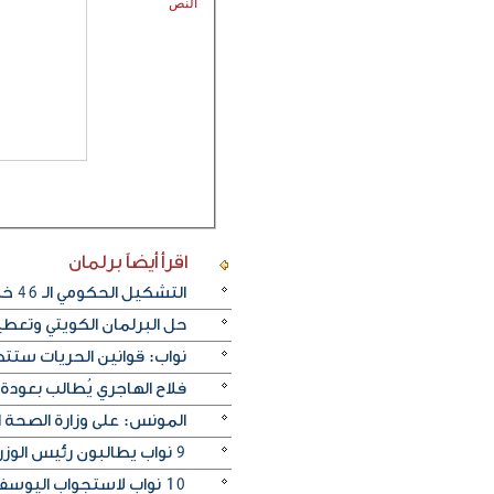
النص
اقرأ أيضاً
برلمان
التشكيل الحكومي الـ 46 خلال مسيرة الحياة السياسية في الكويت
حل البرلمان الكويتي وتعطي
نواب: قوانين الحريات ستت
فلاح الهاجري يُطالب بعودة ال
المونس: على وزارة الصحة 
9 نواب يطالبون رئيس الوزراء المكلف بتوافق الحكومة مع إرادة الشارع واتجاهات المجلس الجديد
10 نواب لاستجواب اليوسف .. والحمود : تهديد يخالف الدستور