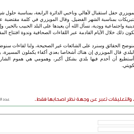
المويزري حفل استقبال لأهالي وناخبي الدائرة الرابعة، بمناسبة حلول 
والتبريكات بمناسبة الشهر الفضيل. وقال المويزري في كلمة مقتضبة
ينية واجتماعية وودية، نسأل الله أن يعيدها على البلد الحبيب بالخير، و
 ذلك خلال الأيام القادمة عبر اللقاءات الصحافية وندوة افتتاح الم
سنوضح الحقائق وسنرد على الشائعات غير الصحيحة، ولنا لقاءات سنوض
دي قال المويزري إن هناك أشخاصا بعدي أكفاء يكملون المسيرة، و
ستطيع أن أخدم فيها بلدي بشكل أكبر، وهمومي هي هموم الشارع
ويتي.
ء والتعليقات تعبر عن وجهة نظر اصحابها فقط.
عدد الر