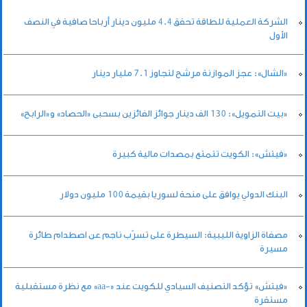
الشركة العملية للطاقة تحقق 4.4 مليون دينار أرباحا صافية في النصف
الأول
«الشال»: عجز الموازنة مرشح لتجاوز 7.1 مليار دينار
«بيت التمويل»: 130 الف دينار جوائز الفائزين بسحبى «الحصاد» و«الرابح»
«فيتش»: الكويت تتمتع بمصدات مالية كبيرة
البنك الدولي يوافق على منحة لسوريا بقيمة 100 مليون دولار
مصفاة الزاوية الليبية: السيطرة على تسرّب ناجم عن اصطدام طائرة
مسيرة
«فيتش» تؤكد التصنيف السيادي للكويت عند «-aa» مع نظرة مستقبلية
مستقرة