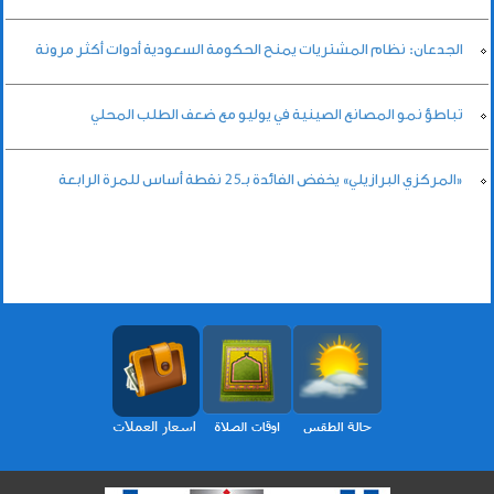
الجدعان: نظام المشتريات يمنح الحكومة السعودية أدوات أكثر مرونة
تباطؤ نمو المصانع الصينية في يوليو مع ضعف الطلب المحلي
«المركزي البرازيلي» يخفض الفائدة بـ25 نقطة أساس للمرة الرابعة