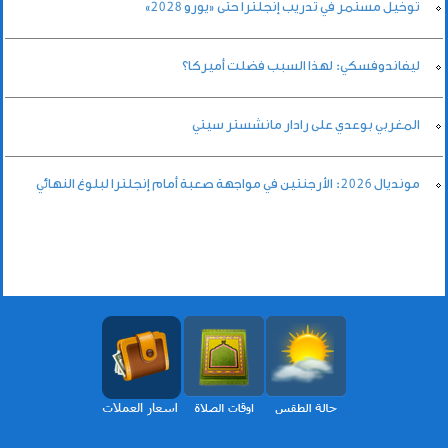
توخيل مستمر في تدريب إنجلترا حتى «يورو 2028»
ليفاندوفسكي: لهذا السبب فضلت أميركا؟
المغربي بوعدي على رادار مانشستر سيتي
مونديال 2026: الأرجنتين في مواجهة صعبة أمام إنجلترا لبلوغ النهائي