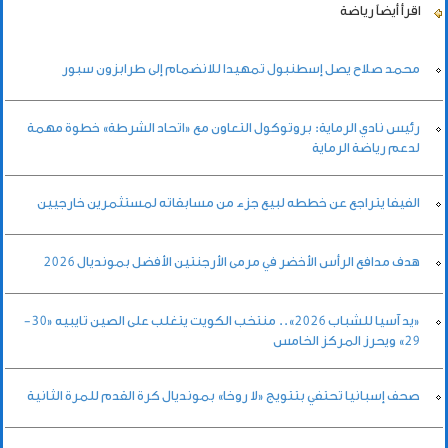
اقرأ أيضاً
رياضة
محمد صلاح يصل إسطنبول تمهيدا للانضمام إلى طرابزون سبور
رئيس نادي الرماية: بروتوكول التعاون مع «اتحاد الشرطة» خطوة مهمة
لدعم رياضة الرماية
الفيفا يتراجع عن خططه لبيع جزء من مسابقاته لمستثمرين خارجيين
هدف مدافع الرأس الأخضر في مرمى الأرجنتين الأفضل بمونديال 2026
«يد آسيا للشباب 2026».. منتخب الكويت يتغلب على الصين تايبيه «30-
29» ويحرز المركز الخامس
صحف إسبانيا تحتفي بتتويج «لا روخا» بمونديال كرة القدم للمرة الثانية