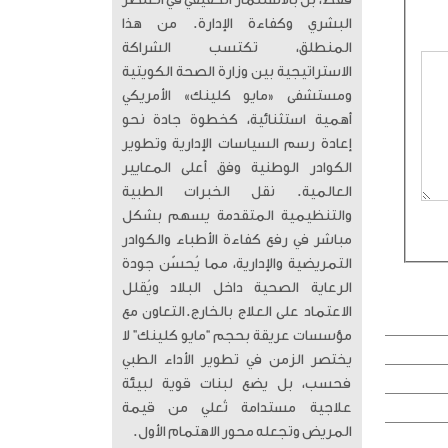
فقط، بل بالاستثمار الحقيقي في العنصر
البشري وكفاءة الإدارة. من هذا
المنطلق، تكتسب الشراكة
الاستراتيجية بين وزارة الصحة الكويتية
ومستشفى «مايو كلينك» الأمريكي
أهمية استثنائية، كخطوة جادة نحو
إعادة رسم السياسات الإدارية وتطوير
الكوادر الوطنية وفق أعلى المعايير
العالمية. ​ نقل الخبرات الطبية
والتنظيمية المتقدمة يسهم بشكل
مباشر في رفع كفاءة الأطباء والكوادر
التمريضية والإدارية، مما يُحسّن جودة
الرعاية الصحية داخل البلاد ويُقلل
الاعتماد على العلاج بالخارج. ​التعاون مع
مؤسسات عريقة بحجم “مايو كلينك” لا
يختصر الزمن في تطوير الأداء الطبي
فحسب، بل يضع لبنات قوية لبيئة
علاجية مستدامة تُعلي من قيمة
المريض وتجعله محور الاهتمام الأول.