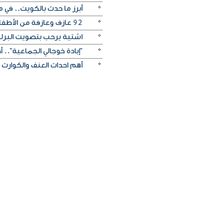
أبرز ما حدث بالكويت.. في م
92 عازف وعازفة من الأطفال والشباب قدموا ثلاثة حفلات متتالية في مركز اليرموك الثقافي
اشتية يرحب بتصويت البرل
"إبادة خوجالي الجماعية".. 
أهم احداث العنف والكوارث الب