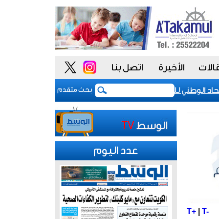
الات
الأخيرة
اتصل بنا
د الوطني للموظفين: موظفو الكويت سطروا ملحمة وطنية خالدة.. و
بحث متقدم
عدد اليوم
T+
|
T-