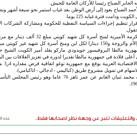
بر الأحمد الصباح يعود إلى أرض الوطن بعد غياب استمر نحو سبعة أشهر و
ت ودامت فترة غيابه 225 يوما.
ى قرار تنظيم إجراءات السياسة النفطية للحكومة ومشاركة الشركات ال
حقول.
2004 - مجلس الوزراء يعتمد المكرمة الأميرية لمنح أسرة كل شهيد كو
 2004 - رئيس جمهورية مالطا البروفيسور جويدودي ماركو يقلد أمير الكويت الشيخ 
أعلى قلادة في جمهورية مالطا تقديرا لدوره في تعزيز العلاقات بين الب
2013 - الصندوق ال
الوفيات: 1988 - وفاة عبداللطيف محمد ثنيان الغانم عن عمر ناهز 76 عاما وهو رئ
ء والتعليقات تعبر عن وجهة نظر اصحابها فقط.
عدد الر