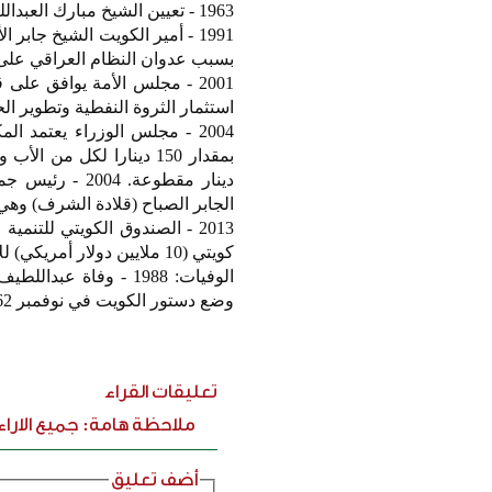
1963 - تعيين الشيخ مبارك العبدالله الجابر الصباح رئيسا للأركان العامة للجيش.
1991 - أمير الكويت الشيخ جا
بسبب عدوان النظام العراقي على الكوي
2001 - مجلس الأمة يوافق عل
استثمار الثروة النفطية وتطوير ال
دينار مقطوعة.
الجابر الصباح (قلادة الشرف) وهي 
كويتي (10 ملايين دولار أمريكي) للاسهام في تمويل مشروع طريق (كباليمي - ادجالي - اتاكبامي).
وضع دستور الكويت في نوفمبر 1962.
تعليقات القراء
ملاحظة هامة: جميع الارا
أضف تعليق