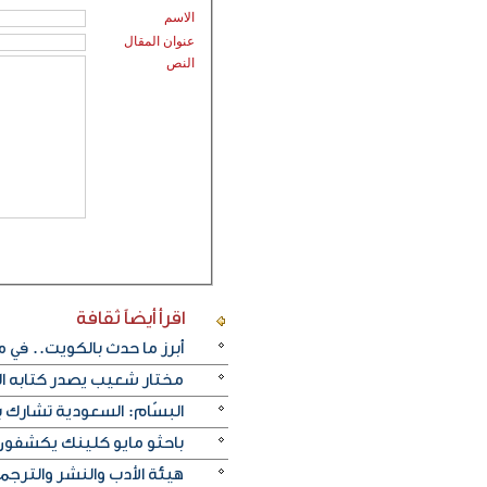
الاسم
عنوان المقال
النص
اقرأ أيضاً
ثقافة
أبرز ما حدث بالكويت.. في م
مختار شعيب يصدر كتابه ا
البسّام: السعودية تشارك ب
باحثو مايو كلينك يكشفون 
هيئة الأدب والنشر والترجمة