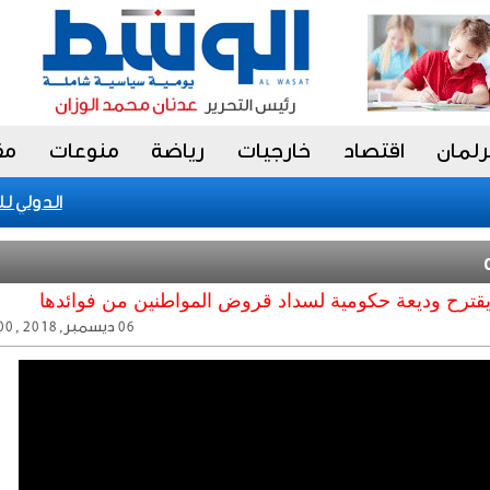
رلمان
اقتصاد
خارجيات
رياضة
منوعات
مق
الكويت تحقق إنجازا عالميا في بينالي fiap الدولي للت
قترح وديعة حكومية لسداد قروض المواطنين من فوائدها
06 ديسمبر, 2018 , 07:02:00 ص