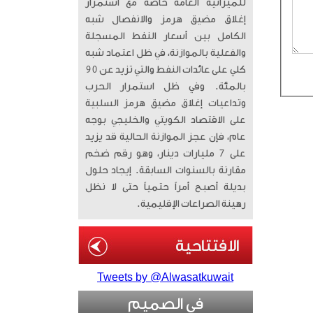
للميزانية العامة خاصة مع استمرار
إغلاق مضيق هرمز والانفصال شبه
الكامل بين أسعار النفط المسجلة
والفعلية بالموازنة، في ظل اعتماد شبه
كلي على عائدات النفط والتي تزيد عن 90
بالمئة. وفي ظل استمرار الحرب
وتداعيات إغلاق مضيق هرمز السلبية
على الاقتصاد الكويتي والخليجي بوجه
عام، فإن عجز الموازنة الحالية قد يزيد
على 7 مليارات دينار، وهو رقم ضخم
مقارنة بالسنوات السابقة. إيجاد حلول
بديلة أصبح أمراً حتمياً حتى لا نظل
رهينة الصراعات الإقليمية.
Tweets by @Alwasatkuwait
في الصميم