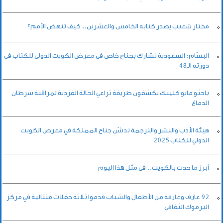
مختار شعيب يصدر كتابه الخامس والعشرين.. كيف تنهض الأمم؟
البسّام: السعودية تشارك بجناح خاص في معرض الكويت الدولي للكتاب في
دورته الـ48
باحثو مايو كلينك يكشفون طريقة تراعي الحالة الفردية لمراقبة سرطان
الدماغ
هيئة الأدب والنشر والترجمة تدشّن جناح المملكة في معرض الكويت
الدولي للكتاب 2025
أبرز ما حدث بالكويت.. في مثل هذا اليوم
92 عازف وعازفة من الأطفال والشباب قدموا ثلاثة حفلات متتالية في مركز
اليرموك الثقافي