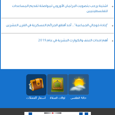
اشتية يرحب بتصويت البرلمان الأوروبي لمواصلة تقديم المساعدات
للفلسطينيين
"إبادة خوجالي الجماعية".. أحد أفظع الجرائم العسكرية في القرن العشرين
أهم احداث العنف والكوارث البشرية في عام 2019