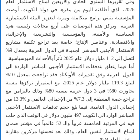
وفي تقريرها السنوي الحادي والأربعين لمناخ الاستثمار لعام
2026، الذي أطلقته اليوم من مقرها في دولة الكويت، أوصت
المؤسسة بتبني برامج متكاملة ومرنة لتعزيز البيئة الاستثمارية
العربية. وتركز هذه التوصيات على أربع مجالات رئيسية هي:
السياسية والأمنية، والمؤسسية والتشريعية والإجرائية،
والاقتصادية، وعناصر الإنتاج؛ خاصة بعد تراجع تكلفة مشاريع
الاستثمار الأجنبي المباشر الجديدة في الدول العربية بمعدل 9%
لتصل إلى 112 مليار دولار عام 2025 تأثراً بالأحداث الجيوسياسية.
أما فيما يتعلق بتدفقات الاستثمار الأجنبي المباشر الواردة الى
الدول العربية وفق تقديرات الأونكتاد فقد تراجعت بمعدل 10%
لتبلغ 119.3 مليار دولار عام 2025، مع استمرار تركزها بنسبة
تجاوزت 80% في 3 دول عربية بنسبة 80% وذلك بالتزامن مع
تراجع حصة المنطقة إلى 7.3% من الإجمالي العالمي و %13.3 من
إجمالي الدول النامية. فيما بلغ حجم تدفقات الاستثمار الأجنبي
المباشر الوارد الى الكويت 497 مليون دولار في الوقت الذي حلت
فيه في المرتبة الخامسة عربياً والـ 52 عالمياً في مؤشر ضمان
لمناخ الاستثمار لنفس العام، وذلك بعد تحسنها مركزين مقارنة
بمؤشر العام 2024.