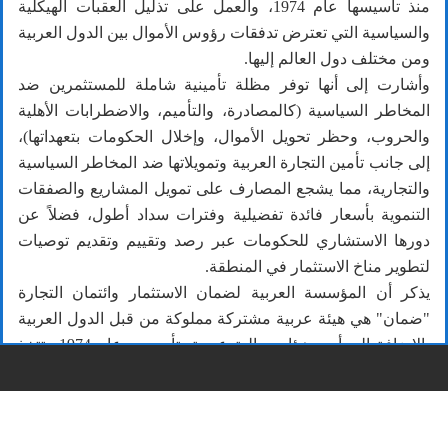
منذ تأسيسها عام 1974، والعمل على تذليل العقبات الهيكلية
والسياسية التي تعترض تدفقات رؤوس الأموال بين الدول العربية
ومن مختلف دول العالم إليها.
وأشارت إلى أنها توفر مظلة تأمينية شاملة للمستثمرين ضد
المخاطر السياسية (كالمصادرة، والتأميم، والاضطرابات الأهلية
والحروب، وحظر تحويل الأموال، وإخلال الحكومات بتعهداتها)،
إلى جانب تأمين التجارة العربية وتمويلاتها ضد المخاطر السياسية
والتجارية، مما يشجع المصارف على تمويل المشاريع والصفقات
التنموية بأسعار فائدة تفضيلية وفترات سداد أطول، فضلاً عن
دورها الاستشاري للحكومات عبر رصد وتقييم وتقديم توصيات
لتطوير مناخ الاستثمار في المنطقة.
يذكر أن المؤسسة العربية لضمان الاستثمار وائتمان التجارة
"ضمان" هي هيئة عربية مشتركة مملوكة من قبل الدول العربية
بالإضافة إلى أربع هيئات مالية عربية، تأسست عام 1974 وتتخذ
من دولة الكويت مقراً رئيسا لها. وهي حاصلة على تصنيف +a مع
نظرة مستقبلية مستقرة من قبل s&p، كما أنها تُعد أول هيئة
متعددة الأطراف لتأمين الاستثمار في العالم.