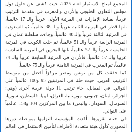
المجمع لمناخ الاستثمار لعام 2025، حيث كشف عن حلول دول
مجلس التعاون الخليجي والأردن والمغرب في مقدمة الترتيب
عربياً، بقيادة الإمارات في المرتبة الأولى عربياً والـ 17 عالمياً،
تلتها قطر في المرتبة الثانية عربياً والـ 38 عالمياً، ثم السعودية
في المرتبة الثالثة عربياً والـ 40 عالمياً، وجاءت سلطنة عمان في
المرتبة الرابعة عربياً والـ 51 عالمياً، ثم حلت الكويت في المرتبة
الخامسة عربياً والـ 52 عالمياً، تلتها البحرين في المرتبة السادسة
عربيا والـ 57 عالمياً، فالأردن في المرتبة السابعة عربياً والـ 74
عالمياً، ثم المغرب في المرتبة الثامنة عربياً والـ 75 عالمياً.
كما حققت كل من تونس ومصر مركزاً أفضل من متوسط
الترتيب العربي، حيث حلتا في المرتبتين 95 و100 عالمياً على
التوالي. في المقابل، جاء ترتيب 11 دولة عربية أخرى (وهي:
الجزائر، لبنان، جيبوتي، موريتانيا، العراق، ليبيا، فلسطين، سوريا،
الصومال، السودان، واليمن) ما بين المركزين 104 و158 عالمياً
على التوالي.
في ختام تقريرها، أكدت المؤسسة التزامها بمواصلة دورها
المحوري كأول هيئة متعددة الأطراف لتأمين الاستثمار في العالم