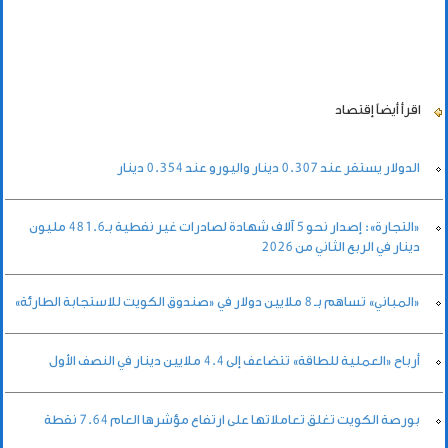
اقرأ أيضاً
إقتصاد
الدولار يستقر عند 0.307 دينار واليورو عند 0.354 دينار
«التجارة»: إصدار نحو 5 آلاف شهادة لصادرات غير نفطية بـ481.6 مليون
دينار في الربع الثاني من 2026
«المباني» تساهم بـ 8 ملايين دولار في «صندوق الكويت للاستجابة الطارئة»
أرباح «العملية للطاقة» تتضاعف إلى 4.4 ملايين دينار في النصف الأول
بورصة الكويت تغلق تعاملاتها على ارتفاع مؤشرها العام 7.64 نقطة