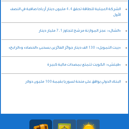
الشركة العملية للطاقة تحقق 4.4 مليون دينار أرباحا صافية في النصف
الأول
«الشال»: عجز الموازنة مرشح لتجاوز 7.1 مليار دينار
«بيت التمويل»: 130 الف دينار جوائز الفائزين بسحبى «الحصاد» و«الرابح»
«فيتش»: الكويت تتمتع بمصدات مالية كبيرة
البنك الدولي يوافق على منحة لسوريا بقيمة 100 مليون دولار