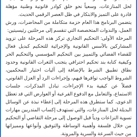
لحل المنازعات، وسعياً نحو خلق كوادر قانونية وطنية مؤهلة
قادرة على التميز والابتكار في ظل العصر الرقمي الحديث.
يتضمن البرنامج هذا العام حزمة متكاملة من المحاضرات، ورش
العمل، والندوات المتخصصة التي تنقسم إلى مرحلتين رئيسيتين:
المرحلة الأولى: التحكيم التجاري تركز هذه المرحلة على تزويد
المشاركين بالأسس القانونية والإجرائية للتحكيم كبديل فعال
للقضاء الفضائي والتمييز بين التحكيم المؤسسي والتحكيم الحر
وكيفية كتابة بند تحكيم احترافي يتجنب الثغرات القانونية وحدود
نطاق تطبيق الشرط بالإضافة إلى آليات اختيار المحكمين،
الشروط الواجب توافرها فيهم، وإجراءات الرد أو العزل القانوني،
فضلاً عن كيفية بدء الإجراءات، تبادل المذكرات، جلسات
الاستماع، والتعامل مع الدفوع الفرعية أو العوارض التي قد تعطل
الدعوى، كما ستطرق هذه المرحلة إلى إعطاء نبذة عن الوسائل
البديلة لحل المنازعات، والتي تستهدف إكساب المتدربين مهارات
تسوية النزاعات ودياً قبل الوصول إلى مرحلة التقاضي أو التحكيم
من خلال فلسفة وأهمية الوساطة والتوفيق وأنواعها ومميزاتها
من حيث السرعة والسرية والمرونة.