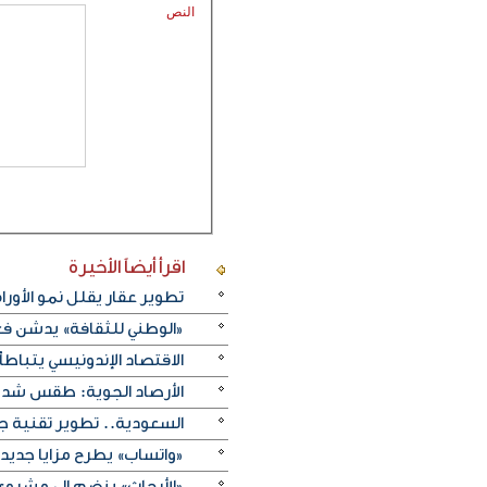
النص
اقرأ أيضاً
الأخيرة
تطوير عقار يقلل نمو الأورام
«الوطني للثقافة» يدشن فعا
الاقتصاد الإندونيسي يتباطأ 
الأرصاد الجوية: طقس شديد 
السعودية.. تطوير تقنية ج
«واتساب» يطرح مزايا جديد
«الأبحاث» ينضم إلى مشروع 