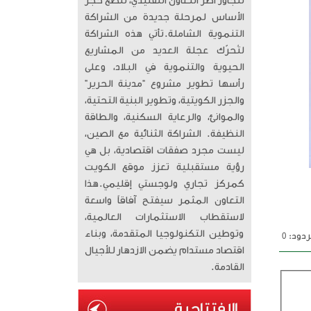
تتجاوز أطر التعاون التقليدي، لتضع حجر
الأساس لمرحلة جديدة من الشراكة
التنموية الشاملة. ​تأتي هذه الشراكة
لتُحرّك عجلة العديد من المشاريع
الحيوية والتنموية في البلاد، وعلى
رأسها تطوير مشروع “مدينة الحرير”
والجزر الكويتية، وتطوير البنية التحتية،
والموانئ، والرعاية السكنية، والطاقة
النظيفة. الشراكة الثنائية مع الصين،
ليست مجرد صفقات اقتصادية، بل هي
رؤية مستقبلية تعزز موقع الكويت
كمركز تجاري ولوجستي إقليمي. ​هذا
التعاون المثمر سيفتح آفاقاً واسعة
لاستقطاب الاستثمارات العالمية،
وتوطين التكنولوجيا المتقدمة، وبناء
دود: 0
اقتصاد مستدام يضمن الازدهار للأجيال
القادمة.