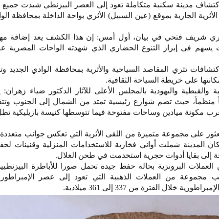
كتشاف مدينة سكنية متكاملة تعود إلى العصر البيزنطي شيدت جميع م
لأثرية الجارية بموقع (عين السبيل) الأثري بواحة الداخلة بمحافظة الوا
مصري شريف فتحي في بيان، أول أمس: إن هذا الكشف يعد إضافة م
ث يسهم في إبراز التنوع الحضاري الذي شهدته الواحات المصرية عب
تشافات تثري المقاصد السياحية والأثرية بمحافظة الوادي الجديد و
كانتها على خريطة السياحة الثقافية.
 والقبطية واليهودية بالمجلس الأعلى للآثار الدكتور ضياء زهران: إ
اً منظماً، حيث تضم شوارع رئيسية تمتد من الشمال إلى الجنوب وتت
ب مكونة ميادين وساحات مفتوحة فيما تتوسطها كنيسة بازيليكية تطل
ثور على مجموعة متميزة من اللقى الأثرية التي تعكس جوانب متعددة 
كان المدينة شملت أواني فخارية للاستخدامات المنزلية وقنينات لح
ة إلى بقايا أدوات حجرية استخدمت في طحن الغلال.
العملات البرونزية بحالة حفظ جيدة تحمل صورا للأباطرة البيزنطيي
انب مجموعة من العملات الذهبية التي تعود إلى عصر الإمبراطور 
خلال الفترة من 337 إلى 361 ميلادية.