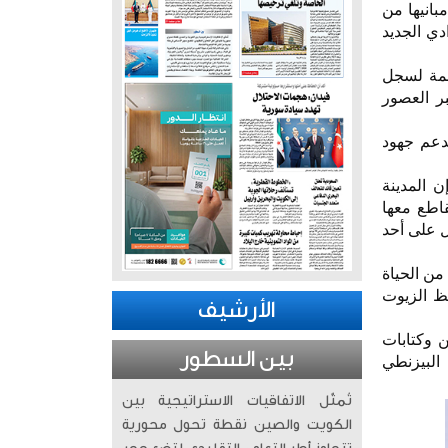
بانيها من
دي الجديد
همة لسجل
ر العصور
تدعم جهود
ن المدينة
قاطع معها
 على أحد
من الحياة
فظ الزيوت
الأرشيف
ن وكتابات
بين السطور
البيزنطي
تُمثّل الاتفاقيات الاستراتيجية بين
الكويت والصين نقطة تحول محورية