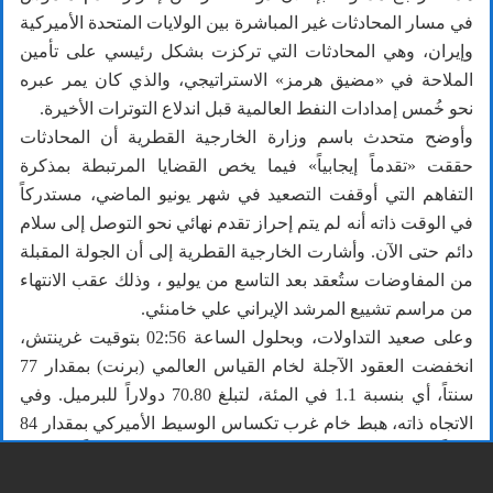
في مسار المحادثات غير المباشرة بين الولايات المتحدة الأميركية
وإيران، وهي المحادثات التي تركزت بشكل رئيسي على تأمين
الملاحة في «مضيق هرمز» الاستراتيجي، والذي كان يمر عبره
نحو خُمس إمدادات النفط العالمية قبل اندلاع التوترات الأخيرة.
وأوضح متحدث باسم وزارة الخارجية القطرية أن المحادثات
حققت «تقدماً إيجابياً» فيما يخص القضايا المرتبطة بمذكرة
التفاهم التي أوقفت التصعيد في شهر يونيو الماضي، مستدركاً
في الوقت ذاته أنه لم يتم إحراز تقدم نهائي نحو التوصل إلى سلام
دائم حتى الآن. وأشارت الخارجية القطرية إلى أن الجولة المقبلة
من المفاوضات ستُعقد بعد التاسع من يوليو ، وذلك عقب الانتهاء
من مراسم تشييع المرشد الإيراني علي خامنئي.
وعلى صعيد التداولات، وبحلول الساعة 02:56 بتوقيت غرينتش،
انخفضت العقود الآجلة لخام القياس العالمي (برنت) بمقدار 77
سنتاً، أي بنسبة 1.1 في المئة، لتبلغ 70.80 دولاراً للبرميل. وفي
الاتجاه ذاته، هبط خام غرب تكساس الوسيط الأميركي بمقدار 84
سنتاً، أو ما يعادل 1.2 في المئة، ليستقر عند 67.74 دولاراً للبرميل.
وتأتي هذه التراجعات استكمالاً لخسائر جلسة التي شهدت هبوط