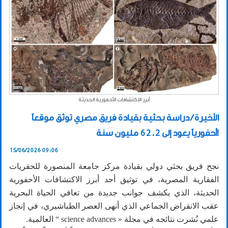
أبرز الاكتشافات الأحفورية الحديثة
الأخيرة / دراسة بحثية بقيادة فريق مصري توثق موقعاً
أحفورياً يعود إلى 62.2 مليون سنة!
15/06/2026 09:06
نجح فريق بحثي دولي بقيادة مركز جامعة المنصورة للحفريات
الفقارية المصرية، في توثيق أحد أبرز الاكتشافات الأحفورية
الحديثة، الذي يكشف جوانب جديدة من تعافي الحياة البحرية
عقب الانقراض الجماعي الذي أنهى العصر الطباشيري، في إنجاز
علمي نُشرت نتائجه في مجلة « science advances “ العالمية.