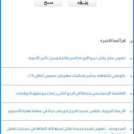
اقرأ أيضاً
الأخيرة
تطوير عقار يقلل نمو الأورام السرطانية ويعزز تأثير الأدوية
«الوطني للثقافة» يدشن فعاليات مهرجان «صيفي ثقافي 18»
الاقتصاد الإندونيسي يتباطأ في الربع الثاني رغم نمو يفوق التوقعات
الأرصاد الجوية: طقس شديد الحرارة ورطب ليلاً في عطلة نهاية الأسبوع
السعودية.. تطوير تقنية جديدة تقلل استهلاك الطاقة في عمليات فصل