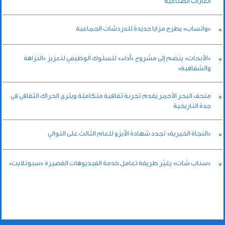
الغازات الصناعية
«واتساب» يطرح مزايا جديدة للدردشات الجماعية
«الأبحاث» ينضم إلى مشروع «أداء» للسلوك الوظيفي لتعزيز «النزاهة
والشفافية»
متحف البحر الأحمر يقدم تجربة ثقافية متكاملة ويثري الحراك الثقافي في
جدة التاريخية
«النجاة الخيرية» تجدد شهادة الآيزو للعام الثالث على التوالي
«سناب شات» يغيّر طريقة تعامل خدمة الفيديوهات القصيرة «سبوتلايت»