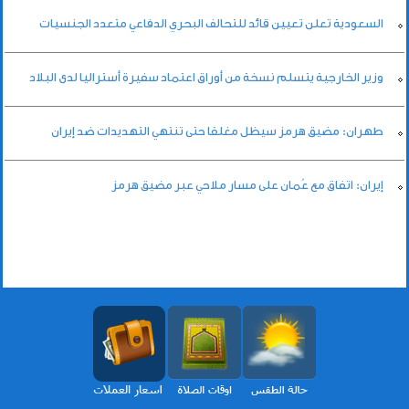
السعودية تعلن تعيين قائد للتحالف البحري الدفاعي متعدد الجنسيات
وزير الخارجية يتسلم نسخة من أوراق اعتماد سفيرة أستراليا لدى البلاد
طهران: مضيق هرمز سيظل مغلقا حتى تنتهي التهديدات ضد إيران
إيران: اتفاق مع عُمان على مسار ملاحي عبر مضيق هرمز