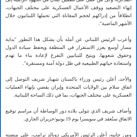
إنهاء التصعيد ووقف الأعمال العسكرية على مختلف الجبهات،
انطلاقاً من إدراكهم لحجم المعاناة التي تحملها اللبنانيون خلال
الأشهر الماضية".
وأعرب الرئيس اللبناني عن أمله بأن يشكل هذا التطور "بداية
مسار أوسع يعزز الاستقرار في المنطقة ويحفظ سيادة الدول
وحقوق شعوبها، ويتيح للبنانيين التفرغ لإعادة بناء ما تهدم
واستعادة حياتهم الطبيعية في ظل دولة آمنة ومستقرة".
والأحد، أعلن رئيس وزراء باكستان شهباز شريف التوصل إلى
اتفاق سلام بين الولايات المتحدة وإيران يقضي بإنهاء العمليات
العسكرية على مختلف الجبهات، بما في ذلك الساحة اللبنانية.
وأضاف شريف الذي تتولى بلاده دور الوساطة أن مراسم توقيع
الاتفاق ستُعقد في سويسرا يوم 19 يونيو/حزيران الجاري.
ومن جانبه، أعلن الرئيس الأمريكي دونالد ترامب، على منصته