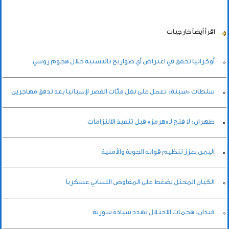
اقرأ أيضاً
خارجيات
أوكرانيا تخفق في اعتراض أي صواريخ باليستية خلال هجوم روسي
سلطات «سبتة» تعمل على نقل مئات القصر لإسبانيا بعد تدفق مهاجرين
طهران: لا فتح لـ«هرمز» قبل تنفيذ الالتزامات
اليمن يعزز تنظيم قواته الجوية والأمنية
الكيان المحتل يضغط على المفاوض اللبناني عسكرياً
فيدان: هجمات الاحتلال تهدد سيادة سورية