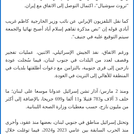
"تروث سوشيال"، اكتمال التوصل إلى الاتفاق مع إيران.
كما نقل التلفزيون الإيراني عن نائب وزير الخارجية كاظم غريب
أبادي قوله إن "نص مذكرة تفاهم إسلام آباد أصبح نهائيا والجمعة
سيتم التوقيع عليه في جنيف".
ورغم الاتفاق، نفذ الجيش الإسرائيلي، الاثنين، عمليات تفجير
وقصف لعدد من البلدات في جنوب لبنان، فيما سُجلت عودة
نازحين إلى قرى جنوبية، بالتزامن مع دعوات أطلقتها بلديات في
المنطقة للأهالي إلى التريث في العودة.
ومنذ 2 مارس/ آذار تشن إسرائيل عدوانا موسعا على لبنان؛ ما
خلف 3 آلاف و783 قتيلا و11 ألفا و699 جريحا، بالإضافة إلى أكثر
من مليون نازح، حسب معطيات وزارة الصحة اللبنانية.
وتحتل إسرائيل مناطق في جنوبي لبنان، بعضها منذ عقود، وأخرى
منذ الحرب السابقة بين عامي 2023 و2024، فيما توغلت خلال