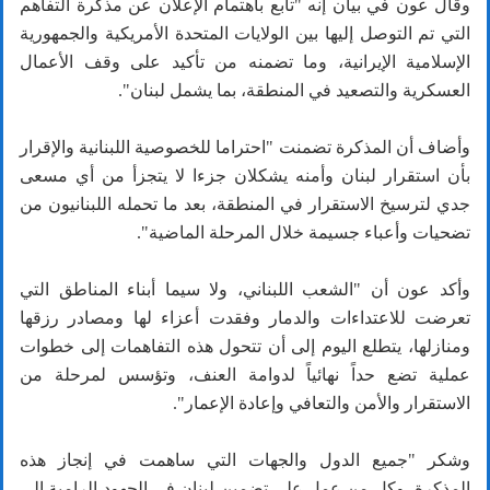
وقال عون في بيان إنه "تابع باهتمام الإعلان عن مذكرة التفاهم
التي تم التوصل إليها بين الولايات المتحدة الأمريكية والجمهورية
الإسلامية الإيرانية، وما تضمنه من تأكيد على وقف الأعمال
العسكرية والتصعيد في المنطقة، بما يشمل لبنان".
وأضاف أن المذكرة تضمنت "احتراما للخصوصية اللبنانية والإقرار
بأن استقرار لبنان وأمنه يشكلان جزءا لا يتجزأ من أي مسعى
جدي لترسيخ الاستقرار في المنطقة، بعد ما تحمله اللبنانيون من
تضحيات وأعباء جسيمة خلال المرحلة الماضية".
وأكد عون أن "الشعب اللبناني، ولا سيما أبناء المناطق التي
تعرضت للاعتداءات والدمار وفقدت أعزاء لها ومصادر رزقها
ومنازلها، يتطلع اليوم إلى أن تتحول هذه التفاهمات إلى خطوات
عملية تضع حداً نهائياً لدوامة العنف، وتؤسس لمرحلة من
الاستقرار والأمن والتعافي وإعادة الإعمار".
وشكر "جميع الدول والجهات التي ساهمت في إنجاز هذه
المذكرة، وكل من عمل على تضمين لبنان في الجهود الرامية إلى