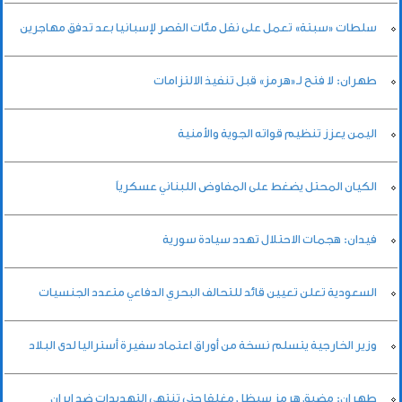
سلطات «سبتة» تعمل على نقل مئات القصر لإسبانيا بعد تدفق مهاجرين
طهران: لا فتح لـ«هرمز» قبل تنفيذ الالتزامات
اليمن يعزز تنظيم قواته الجوية والأمنية
الكيان المحتل يضغط على المفاوض اللبناني عسكرياً
فيدان: هجمات الاحتلال تهدد سيادة سورية
السعودية تعلن تعيين قائد للتحالف البحري الدفاعي متعدد الجنسيات
وزير الخارجية يتسلم نسخة من أوراق اعتماد سفيرة أستراليا لدى البلاد
طهران: مضيق هرمز سيظل مغلقا حتى تنتهي التهديدات ضد إيران