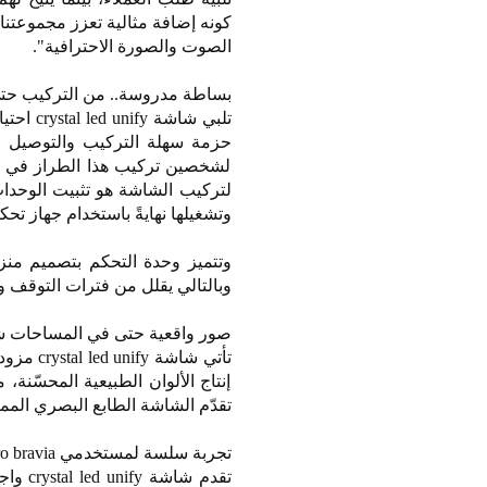
كونه إضافة مثالية تعزز مجموعتنا
الصوت والصورة الاحترافية".
بساطة مدروسة.. من التركيب حتى
تلبي شا
حزمة سهلة التركيب والتوصيل و
لشخصين تركيب هذا الطراز في حو
لتركيب الشاشة هو تثبيت الوحدات
وتشغيلها نهايةً باستخدام جهاز تحك
وتتميز وحدة التحكم بتصميم منزل
وبالتالي يقلل من فترات التوقف و
صور واقعية حتى في المساحات شد
إنتاج الألوان الطبيعية المحسّن
تقدّم الشاشة الطابع البصري المميز لسوني، بأداءٍ يُضاهي 
تجربة سلسة لمستخدمي pro bravia
تقدم 