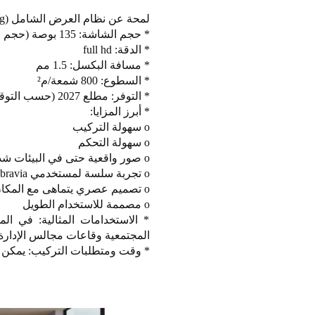
لمحة عن نظام العرض الشامل crystal led all in one (zrl 135sg):
* حجم الشاشة: 135 بوصة (حجم موحّد)
* الدقة: full hd
* مسافة البكسل: 1.5 مم
* السطوع: 800 شمعة/م²
* التوفر: مطلع 2027 (حسب التوقعات)
* أبرز المزايا:
o سهولة التركيب
o سهولة التحكم
o صور واقعية حتى في البيئات شديدة الإضاءة
o تجربة سلسة لمستخدمي pro bravia
o تصميم عصري يتماهى مع المكان
o مصممة للاستخدام الطويل
* الاستخدامات المثالية: في ا
المجتمعية وقاعات مجالس الإدارة
* وقت ومتطلبات التركيب: يمكن 