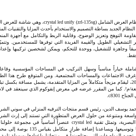
13 بوصة. ويجمع النظام الجديد بساطة التصميم والاستخدام بأحدث المزايا والتقنيات ال
ومة التوهج وتعزيز الوضوح، وقابلية الربط والتكامل مع أجهزة المن
 التشغيلي الطويل والقيمة الفريدة التي توفرها للمستخدمين. وتتمي
 وجاهزة للتشغيل، ووحدة للتحكم، ويمكن لشخصين تركيبها وإعداده
فقط.
 شاشة crystal led unify الشاملة خياراً مناسباً وسهل التركيب في المساحات المؤسسية وق
 وغرف الاجتماعات والمساحات المجتمعية. ومن المتوقع طرح هذا الطر
وسطوع أقصى يصل إلى 800 شمعة/م². كما من المقرر عرضه في معرض إنفوكوم الذي سينعقد 
 محمد يوسف الدين، رئيس قسم منتجات الترفيه المنزلي في سوني الش
 واسعة ومتنوعة من حلول العرض المتطورة التي تستند إلى إرث الشر
في تقنيات التصوير والتكنولوجيا البصرية، وتمثل تقنية crystal led عنصراً أساسياً في
الكبيرة وركيزةً أساسية لتطويرها وتوسيعها. ويساعدنا إضافة طرا
م تحديد المواصفات التي يحتاجونها في منتجاتنا وإعدادها بسهولةٍ تامة،