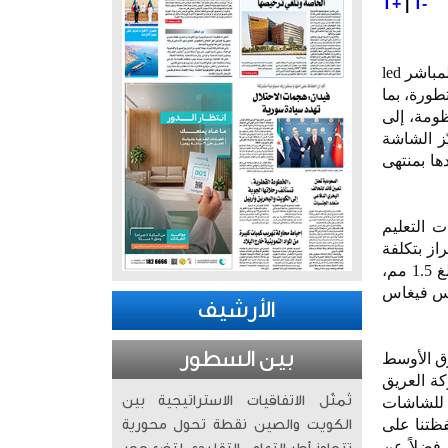
T+
|
T-
كشفت سوني للإلكترونيات عن نظام العرض الشامل crystal led unify (zrl-135sg)، وهي شاشة للعرض المباشر led
متطورة، بما
ظومة، إلى
ّز الشاشة
ا بمنتهى
اعات التعليم
از بتكلفة
معقولة اعتباراً من مطلع عام 2027، ليقدّم مزيجاً متكاملاً من المزايا المتقدمة، يشمل مسافة بكسل تبلغ 1.5 مم،
في لاس فيغاس
الأرشيف
بين السطور
رق الأوسط
كة العريق
تُمثّل الاتفاقيات الاستراتيجية بين
 مجموعة حلولنا للشاشات
زٍ متكامل بقياس 135 بوصة إلى محفظتنا على
الكويت والصين نقطة تحول محورية
 فضلاً عن