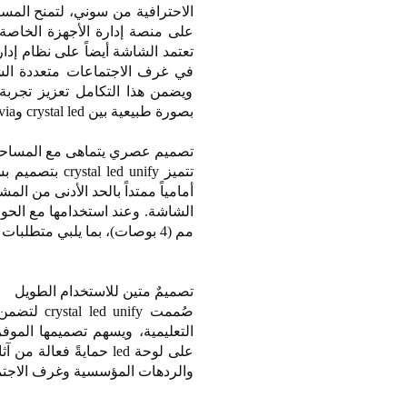
الاحترافية من سوني، لتمنح المست
في غرف الاجتماعات متعددة الش
ويضمن هذا التكامل تعزيز تجربة
بصورة طبيعية بين crystal led وpro bravia، لتقديم تجربة بصرية أكثر ترابطاً وجاذبية.
تصميم عصري يتماهى مع المساحات
تتميز d unify
أمامياً ممتداً بالحد الأدنى من ا
مم (4 بوصات)، بما يلبي متطلبات بروز الشاشات ضمن قانون الأمريكيين ذوي الاحتياجات الخاصة.
تصميمٌ متين للاستخدام الطويل
صُممت ify
التعليمية، ويسهم تصميمها الموف
على لوحة led حمايةً ف
والردهات المؤسسية وغرف الاجتم