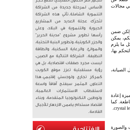
تتجاوز أطر التعاون التقليدي، لتضع حجر
في مجالات
الأساس لمرحلة جديدة من الشراكة
التنموية الشاملة. ​تأتي هذه الشراكة
لتُحرّك عجلة العديد من المشاريع
الحيوية والتنموية في البلاد، وعلى
ني، ولكن ضمن
رأسها تطوير مشروع “مدينة الحرير”
كم، يمكن
والجزر الكويتية، وتطوير البنية التحتية،
 ما يلزم
والموانئ، والرعاية السكنية، والطاقة
تحكم بها،
النظيفة. الشراكة الثنائية مع الصين،
ليست مجرد صفقات اقتصادية، بل هي
 الصيانة،
رؤية مستقبلية تعزز موقع الكويت
كمركز تجاري ولوجستي إقليمي. ​هذا
التعاون المثمر سيفتح آفاقاً واسعة
لاستقطاب الاستثمارات العالمية،
قنية السطح المضاد للتوهج، وسطوع عالي يبلغ 800 شمعة/م²، مع ميزة إعادة
وتوطين التكنولوجيا المتقدمة، وبناء
اطعة. كما
اقتصاد مستدام يضمن الازدهار للأجيال
القادمة.
لصوت والصورة