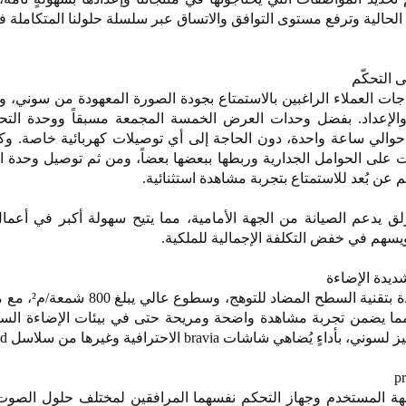
 الحالية وترفع مستوى التوافق والاتساق عبر سلسلة حلولنا المتكاملة 
 التحكّم
شة crystal led unify احتياجات العملاء الراغبين بالاستمتاع بجودة الصورة المعهودة من سو
الإعداد. بفضل وحدات العرض الخمسة المجمعة مسبقاً ووحدة التح
الي ساعة واحدة، دون الحاجة إلى أي توصيلات كهربائية خاصة. وكل
 على الحوامل الجدارية وربطها ببعضها بعضاً، ومن ثم توصيل وحدة ال
م عن بُعد للاستمتاع بتجربة مشاهدة استثنائية.
ق يدعم الصيانة من الجهة الأمامية، مما يتيح سهولة أكبر في أعمال
يسهم في خفض التكلفة الإجمالية للملكية.
يدة الإضاءة
تأتي شاشة crystal led unify مزودة بت
ة، مما يضمن تجربة مشاهدة واضحة ومريحة حتى في بيئات الإضاءة الس
شاشات bravia الاحترافية وغيرها من سلاسل crystal led.
شاشة crystal led unify واجهة المستخدم وجهاز التحكم نفسهما المرافقين لمختلف حلول ا