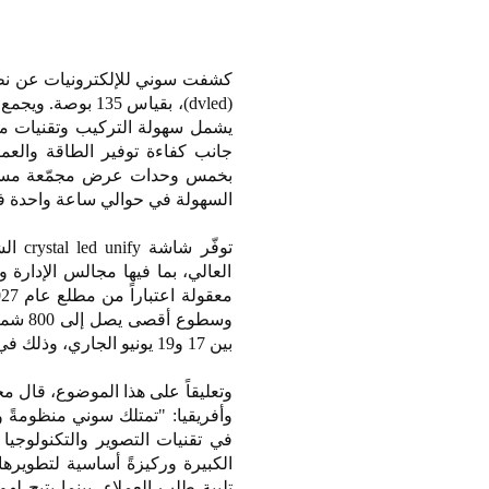
(dvled)، بقياس 5
يشمل سهولة التركيب وتقنيات مقا
جانب كفاءة توفير الطاقة والعمر
بخمس وحدات عرض مجمّعة مسبقاً
السهولة في حوالي ساعة واحدة 
توفّر
العالي، بما فيها مجالس الإدارة
بين 17 و19 يونيو الجاري، وذلك في الجناح c8301.
وتعليقاً على هذا الموضوع، قال
وأفريقيا: "تمتلك سوني منظومةً
تلبية طلب العملاء، بينما يتيح له