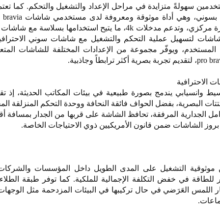
خدمين سهولةً متزايدة في مراحل الإعداد والتشغيل والتحكم. كما تعت
على منصة 
اشات لتسهيل عملية التحكم والتشغيل مع شاشات سوني الاحترافية
 المستخدم، ويوفّر مجموعة من الإعدادات المختلفة للشاشات المتعد
 الاحترافية
crystal le بتصميم بسيط وانسيابي يندمج بصورة طبيعية في بيئات المكاتب الحديثة، إذ 
لمشتتات البصرية، بفضل الحواف فائقة النحافة ووحدة التحكم المنزلقة ال
crystal led un لتضمن موثوقية التشغيل على المدى الطويل داخل المؤسسات والشرك
ر للطاقة في خفض التكلفة الإجمالية للملكية. كما توفر طبقة الطل
عالة من آثار اللمس العَرَضي في حال تركيبها في البيئات المزدحمة مثل الوجها
اعات.