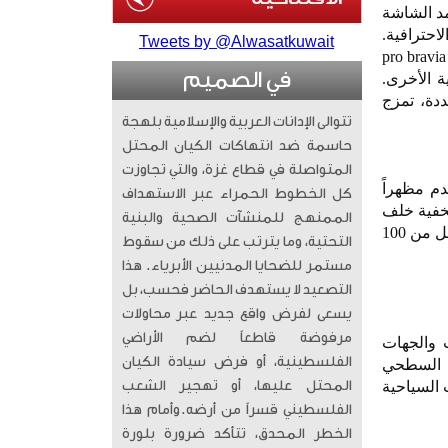
مد الشاشة
إدارة الأجهزة الخاصة بسوني، وهي أداة موثوقة ومعروفة لدى مستخدمي شاشات bravia الاحترافية.
Tweets by @Alwasatkuwait
تعتمد الشاشة أيضاً على نظام إدارة مركزي، وتدعم مدخلات 4k، ما يتيح استخدامها بسلاسة مع شاشات pro bravia
في الصميم
 الأخرى.
دة، تمزج
تتوالى الإدانات العربية والإسلامية بلهجة
حاسمة ضد انتهاكات الكيان المحتل
المتواصلة في قطاع غزة، والتي تجاوزت
تقدم مظهراً
كل الخطوط الحمراء عبر الاستهداف
مخفية خلف
الممنهج للمنشآت الصحية والبنية
الشاشة. وعند استخدامها مع الحوامل الجدارية المرفقة، تحافظ الشاشة على قربها من الجدار بمسافة أقل من 100
التحتية، وما يترتب على ذلك من سقوط
مستمر للضحايا المدنيين الأبرياء. ​ هذا
التصعيد لا يستهدف الحاضر فحسب، بل
يسعى لفرض واقع جديد عبر محاولات
مرفوضة قاطعاً لضم الأراضي
ات والجهات
الفلسطينية، أو فرض سيادة الكيان
اء السطحي
ت السياحية
المحتل عليها، أو تهجير الشعب
الفلسطيني قسراً من أرضه. ​وأمام هذا
الخطر المحدق، تتأكد ضرورة بلورة