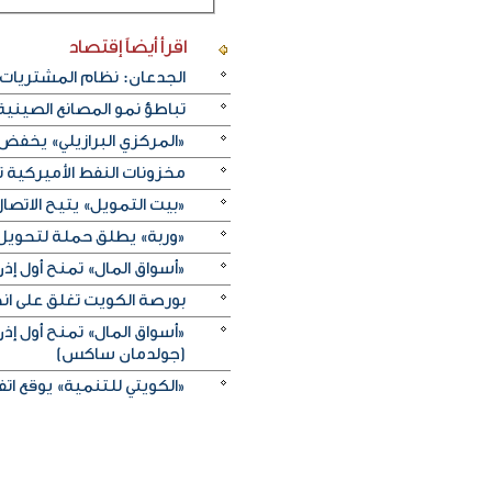
اقرأ أيضاً
إقتصاد
الجدعان: نظام المشتريات 
تباطؤ نمو المصانع الصيني
«المركزي البرازيلي» يخفض الفائدة بـ25 نقطة أسا
مخزونات النفط الأميركية تزيد 2.5 مليون برميل على عكس 
«بيت التمويل» يتيح الاتصال 
«وربة» يطلق حملة لتحويل روا
«أسواق المال» تمنح أول 
بورصة الكويت تغلق على انخفاض 
«أسواق المال» تمنح أول 
(جولدمان ساكس)
«الكويتي للتنمية» يوقع اتفاقيتي منحة بـ5 ملايين دولار لدعم الجه