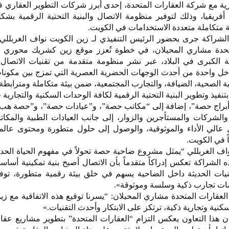
ة مع شركة العقارات المتحدة، إحدى أبرز شركات التطوير العقاري ف
يقيا، وذلك لتوفير منظومة الاتصال والبنية التحتية الرقمية بشكل
ة متكاملة متعددة الاستخدامات في الكويت.
شراكة جرى بحضور الرئيس التنفيذي لـ زين الكويت نواف الغربللي،
متحدة مشاري المحيلان، في خطوة تُعزز موقع زين كشريك محوري 
ية الكبرى في البلاد، عبر نشر منظومة متقدمة من تقنيات الاتصال 
داخل واحدة من أحدث الوجهات الحضرية العصرية التي تمزج بين مكون
ية الصحية، الضيافة، والتجارب المجتمعية، ضمن بيئة متكاملة ومترابطة.
فيذ وتطوير البنية التحتية الرقمية لكافة الوحدات السكنية والتجارية
براج حصة”، إضافة إلى “مكاتب حصة”، و”عيادات حصة”، و”حصة هب
 والشركات والمستأجرين والزوار
، إلى جانب العيادات الطبية والمكا
ل عالي الأداء والموثوقية، والوصول إلى حلول متطورة ومحتوى عال
ً في الكويت.
اف الغربللي “يمثل مشروع ضاحية حصة تحولاً في مفهوم الحياة الحد
الشراكة تعكس إدراكاً متقدماً بأن الاتصال أصبح بنية تمكينية أساسي
قنيات الحديثة داخل الضاحية يسهم في خلق بيئة رقمية متطورة، توف
ات تجارب ذكية وسلسة وموثوقة».
عقارات المتحدة مشاري المحيلان: “يسرنا توقيع هذه الاتفاقية مع زي
كنية وتجارية ذكية، ترتكز على الابتكار وأحدث التقنيات.»
أن هذا التعاون يعكس التزام “العقارات المتحدة” بتطوير مشاريع عقا