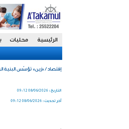
الرئيسية
محليات
ب
إقتصاد / «زين» تؤسّس البنية ا
التاريخ :
08/06/2026 09:12
آخر تحديث :
08/06/2026 09:12