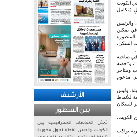
ي الكويت
ٍ مُتكامل
 والرئيس
في تمكين
المتطورة
ات السكن،
 في ضاحية
”، و”حصة
تب ومتاجر
مي مدعوم
يثة، وليس
الأرشيف
ة للأنماط
ر للسكان
بين السطور
ن الكويت،
تُمثّل الاتفاقيات الاستراتيجية بين
الكويت والصين نقطة تحول محورية
رية تواكب