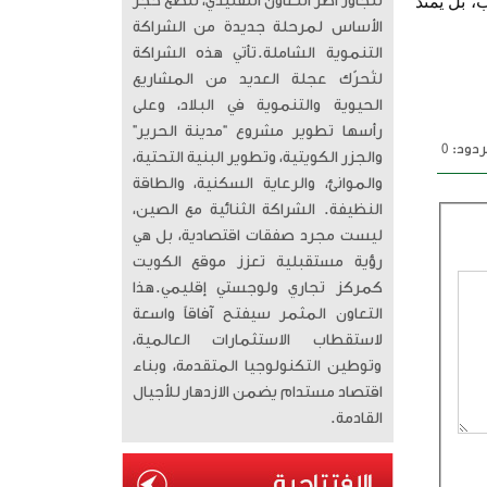
، بل يمتد
تتجاوز أطر التعاون التقليدي، لتضع حجر
الأساس لمرحلة جديدة من الشراكة
التنموية الشاملة. ​تأتي هذه الشراكة
لتُحرّك عجلة العديد من المشاريع
الحيوية والتنموية في البلاد، وعلى
رأسها تطوير مشروع “مدينة الحرير”
دود: 0
والجزر الكويتية، وتطوير البنية التحتية،
والموانئ، والرعاية السكنية، والطاقة
النظيفة. الشراكة الثنائية مع الصين،
ليست مجرد صفقات اقتصادية، بل هي
رؤية مستقبلية تعزز موقع الكويت
كمركز تجاري ولوجستي إقليمي. ​هذا
التعاون المثمر سيفتح آفاقاً واسعة
لاستقطاب الاستثمارات العالمية،
وتوطين التكنولوجيا المتقدمة، وبناء
اقتصاد مستدام يضمن الازدهار للأجيال
القادمة.