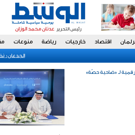
رلمان
اقتصاد
خارجيات
رياضة
منوعات
مق
الجدعان: نظام 
لرقمية لـ «ضاحية حصّة»