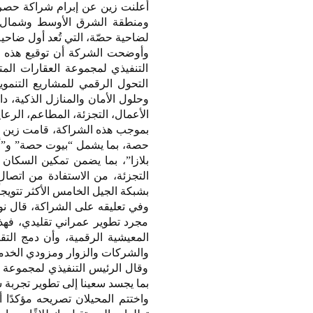
أعلنت زين عن إبرام شراكة حصري
ومنطقة الشرق الأوسط وشمال أفر
لضاحية حصّة، التي تُعد أول ضاحي
وأوضحت الشركة أن توقيع هذه ال
التنفيذي لمجموعة العقارات ال
التحول الرقمي للمشاريع التنمو
وحلول الأمان والمنازل الذكية، 
الأعمال، التجزئة، المطاعم، الرعا
بموجب هذه الشراكة، قامت زين بتن
حصة، بما يشمل “بيوت حصة” و”أ
بلازا”، بما يضمن تمكين السكان
التجزئة، من الاستفادة من اتصا
بشبكة الجيل الخامس الأكثر تتويجا
وفي تعليقه على الشراكة، قال نو
مجرد تطوير عمراني تقليدي، فهذه 
المعيشية الرقمية، وأن دمج الت
والشركات والزوار ومزودي الخدم
وقال الرئيس التنفيذي لمجموعة ال
بما يجسد سعينا إلى تطوير تجربة س
واختتم المحيلان تصريحه مؤكدًا 