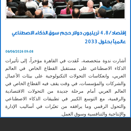
إقتصاد / 4.8 تريليون دولار حجم سوق الذكاء الاصطناعي
عالمياً بحلول 2033
06/06/2026 09:08
أشارت ندوة متخصصة، عُقدت في القاهرة مؤخراً، إلى تأثيرات
الذكاء الاصطناعي على مستقبل القطاع الخاص في العالم
العربي، وانعكاسات التحولات التكنولوجية على بيئات الأعمال
والشركات والمؤسسات، في وقت يقف فيه القطاع الخاص في
العالم العربي أمام مرحلة جديدة من التحولات الاقتصادية
والرقمية، مع التوسع الكبير في تطبيقات الذكاء الاصطناعي
والتحول الرقمي وما يرافقه من تغيّرات في أساليب الإدارة
والإنتاجية والتنافسية وسوق العمل.
وسلّطت الندوة، التي استضافتها مؤسسة الأهرام وتحدّث خلالها
د. نضال أبوزكي، مدير عام مجموعة أورينت بلانيت، الضوء على