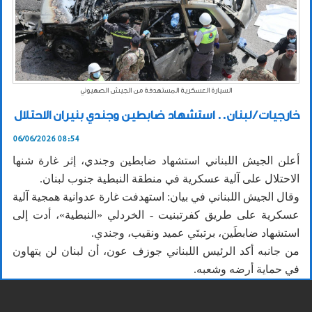
السيارة العسكرية المستهدفة من الجيش الصهيوني
خارجيات / لبنان.. استشهاد ضابطين وجندي بنيران الاحتلال
06/06/2026 08:54
أعلن الجيش اللبناني استشهاد ضابطين وجندي، إثر غارة شنها
الاحتلال على آلية عسكرية في منطقة النبطية جنوب لبنان.
وقال الجيش اللبناني في بيان: استهدفت غارة عدوانية همجية آلية
عسكرية على طريق كفرتبنيت - الخردلي «النبطية»، أدت إلى
استشهاد ضابطَين، برتبتَي عميد ونقيب، وجندي.
من جانبه أكد الرئيس اللبناني جوزف عون، أن لبنان لن يتهاون
في حماية أرضه وشعبه.