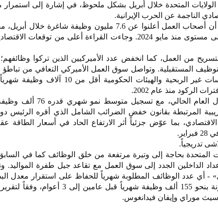
لولايات المتحدة خلال أبريل بشكل ملحوظ، في إشارة إلى استمرار م
ادي الناجمة عن الحرب الإيرانية.
مليون وظيفة في مارس وهو أعلى مستوى منذ مايو 2024. وجاءت القراءة أعلى من توقعات ا
تسريح من العمل، كما انخفض عدد الأميركيين الذين تركوا وظائفهم؛
حيث أضافت الشركات والمؤسسات غير الربحية والهيئات الحكومية أقل م
 الركود منذ عام 2002.
لكن أداء سوق العمل تحسن خلال العام الحالي، مع تسجيل
يبية المرتبطة بقانون خفض الضرائب الشامل الذي أقره الرئيس دون
اقتصادي، بما عوّض جزئياً أثر الارتفاع الحاد في أسعار الطاقة ع
اير.
شى تدريجياً.
ات المتحدة بحاجة إلى وتيرة مرتفعة من خلق الوظائف كما في الساب
اد الداخلين الجدد إلى سوق العمل مع تقاعد جيل طفرة المواليد. ون
» - أي عدد الوظائف المطلوبة شهرياً للحفاظ على استقرار معدل البط
مستويات قريبة من الصفر، مقارنة بنحو 155 ألف وظيفة شهرياً قبل عامين
 سيث موراي وإيفان فيدانغوس.