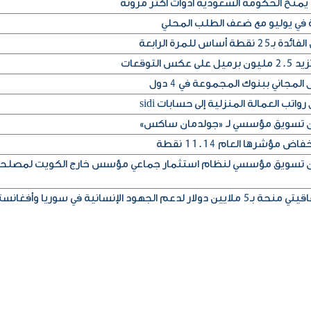
يمنح الحكومة السعودية أدوات أكثر مرونة
ة في يوليو مع ضعف الطلب المحلي
س للمرة الرابعة
التوقعات
المجاني ببنوك المجموعة في 4 دول
تب العمالة المنزلية إلى حسابات sidi
إذن تسويق مؤسسي لـ «جولدمان ساكس»
مؤشرها العام 11.14 نقطة
إذن تسويق مؤسسي لنظام استثمار جماعي مؤسس خارج الكويت لمصلح
ود الإنسانية في سوريا وأفغانستان