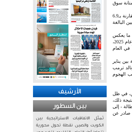
تانة سوق
وأفادت وزارة العمل الأميركية، ، أن أصحاب العمل أعلنوا عن 7.6 مليون وظيفة شاغرة خلال أبريل، مقارنة بـ6.9
لاقتصاديين البالغة
 ما يعكس
استمرار ثقة العاملين في آفاق التوظيف المستقبلية. وتواصل سوق العمل الأميركي التعافي من تباطؤ عام 2025،
ن 10 آلاف وظيفة شهرياً في العام
 متوسط نمو شهري قدره 76 ألف وظيفة بين يناير
الد ترمب
قب الهجوم
الأرشيف
ق، في ظل
تيجة ذلك،
بين السطور
الة - إلى
 إلى 3 أعوام، وفقاً لتقرير صادر عن
تُمثّل الاتفاقيات الاستراتيجية بين
الكويت والصين نقطة تحول محورية