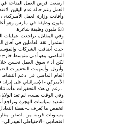
ارتفعت فرص العمل المتاحة في ا
العمل رغم حالة عدم اليقين الاقتص
6.8 مليون وظيفة شاغرة.
وفي المقابل، تراجعت عمليات ال
الماضي، وهو أدنى متوسط خارج فترات
وأبريل. وأسهمت التحفيزات الضر
العام الماضي في دعم النشاط ال
الأميركي - الإسرائيلي على إيران في 28 فبر
، رغم أن هذه التحفيزات بدأت تتلا
وفي الوقت نفسه، لم تعد الولاي
تشديد سياسات الهجرة وتراجع أعد
انخفض ما يُعرف بـ«نقطة التعادل
اقتصاديي «الاحتياطي الفيدرالي»