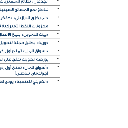
الجدعان: نظام المشتريات 
تباطؤ نمو المصانع الصيني
«المركزي البرازيلي» يخفض الفائدة بـ25 نقطة أسا
مخزونات النفط الأميركية تزيد 2.5 مليون برميل على عكس 
«بيت التمويل» يتيح الاتصال 
«وربة» يطلق حملة لتحويل روا
«أسواق المال» تمنح أول 
بورصة الكويت تغلق على انخفاض 
«أسواق المال» تمنح أول 
(جولدمان ساكس)
«الكويتي للتنمية» يوقع اتفاقيتي منحة بـ5 ملايين دولار لدعم الجه