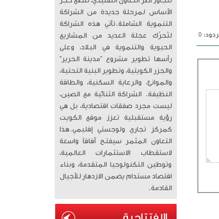
تتجاوز أطر التعاون التقليدي، لتضع حجر
الأساس لمرحلة جديدة من الشراكة
التنموية الشاملة. ​تأتي هذه الشراكة
دود: 0
لتُحرّك عجلة العديد من المشاريع
الحيوية والتنموية في البلاد، وعلى
رأسها تطوير مشروع “مدينة الحرير”
والجزر الكويتية، وتطوير البنية التحتية،
والموانئ، والرعاية السكنية، والطاقة
النظيفة. الشراكة الثنائية مع الصين،
ليست مجرد صفقات اقتصادية، بل هي
رؤية مستقبلية تعزز موقع الكويت
كمركز تجاري ولوجستي إقليمي. ​هذا
التعاون المثمر سيفتح آفاقاً واسعة
لاستقطاب الاستثمارات العالمية،
وتوطين التكنولوجيا المتقدمة، وبناء
اقتصاد مستدام يضمن الازدهار للأجيال
القادمة.