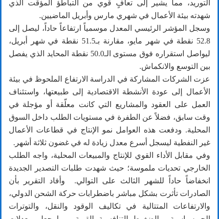
التوريد، مما يشير إلى تعافٍ قوي من التباطؤ المؤقت الذي
شهدته بيئة الأعمال في شهري مارس وأبريل الماضيين.
وسجل المؤشر الرئيسي المعدل موسمياً ارتفاعاً حاداً، ليصل إلى
52.8 نقطة في شهر مايو، مقارنة بـ51.5 نقطة في شهر أبريل،
ليواصل استقراره فوق مستوى الـ50.0 نقطة المحايد الذي يفصل
بين التوسع والانكماش.
عزت الشركات المشاركة في الدراسة الارتفاع الملحوظ في بيئة
الأعمال إلى عودة الأنشطة الاقتصادية إلى طبيعتها، واستئناف
العمل على العقود والمشاريع التي كانت معلّقة أو مؤجلة في
وقت سابق، فضلاً عن الطفرة في مستويات الطلب داخل السوق
المحلية. ودفعت هذه العوامل نمو الإنتاج في قطاعات الأعمال
غير النفطية ليسجل أسرع معدل زيادة له في غضون ثلاثة أشهر.
وفي مقابل الأداء القوي للإنتاج والمبيعات المحلية، واجه الطلب
الخارجي تحديات ملموسة؛ حيث شهدت طلبات التصدير الجديدة
انخفاضاً حاداً للشهر الثالث على التوالي. وأفاد التقرير بأن
الصادرات تأثرت بشكل مباشر باضطرابات حركة الشحن الدولي،
والارتفاعات المتتالية في تكاليف الوقود والنقل، والتوترات
الجيوسياسية، والضغوط التنافسية القوية، مما جعل معدلات