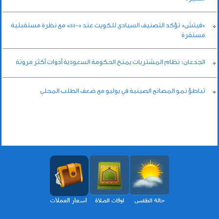
«فيتش» تؤكد التصنيف السيادي للكويت عند «-aa» مع نظرة مستقبلية
مستقرة
الجدعان: نظام المشتريات يمنح الحكومة السعودية أدوات أكثر مرونة
تباطؤ نمو المصانع الصينية في يوليو مع ضعف الطلب المحلي