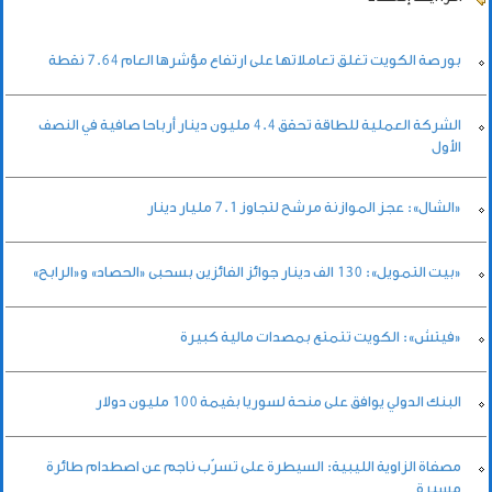
بورصة الكويت تغلق تعاملاتها على ارتفاع مؤشرها العام 7.64 نقطة
الشركة العملية للطاقة تحقق 4.4 مليون دينار أرباحا صافية في النصف
الأول
«الشال»: عجز الموازنة مرشح لتجاوز 7.1 مليار دينار
«بيت التمويل»: 130 الف دينار جوائز الفائزين بسحبى «الحصاد» و«الرابح»
«فيتش»: الكويت تتمتع بمصدات مالية كبيرة
البنك الدولي يوافق على منحة لسوريا بقيمة 100 مليون دولار
مصفاة الزاوية الليبية: السيطرة على تسرّب ناجم عن اصطدام طائرة
مسيرة